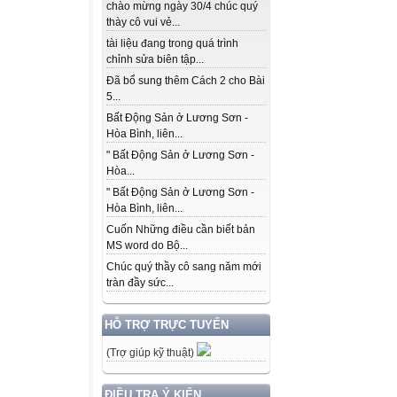
chào mừng ngày 30/4 chúc quý
thày cô vui vẻ...
tài liệu đang trong quá trình
chỉnh sửa biên tập...
Đã bổ sung thêm Cách 2 cho Bài
5...
Bất Động Sản ở Lương Sơn -
Hòa Bình, liên...
" Bất Động Sản ở Lương Sơn -
Hòa...
" Bất Động Sản ở Lương Sơn -
Hòa Bình, liên...
Cuốn Những điều cần biết bản
MS word do Bộ...
Chúc quý thầy cô sang năm mới
tràn đầy sức...
HỖ TRỢ TRỰC TUYẾN
(Trợ giúp kỹ thuật)
ĐIỀU TRA Ý KIẾN