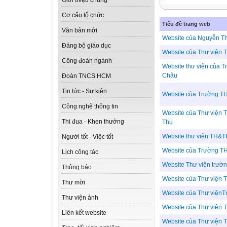
Giới thiệu chung
Cơ cấu tổ chức
Tiêu đề trang web
Văn bản mới
Website của Nguyễn T
Đảng bộ giáo dục
Website của Thư viện
Công đoàn ngành
Website thư viện của
Châu
Đoàn TNCS HCM
Tin tức - Sự kiện
Website của Trường T
Công nghệ thông tin
Website của Thư viện
Thi đua - Khen thưởng
Thụ
Website thư viện TH
Người tốt - Việc tốt
Website của Trường 
Lịch công tác
Website Thư viện trư
Thông báo
Website của Thư viện 
Thư mời
Website của Thư viện
Thư viện ảnh
Website của Thư viện
Liên kết website
Website của Thư viện