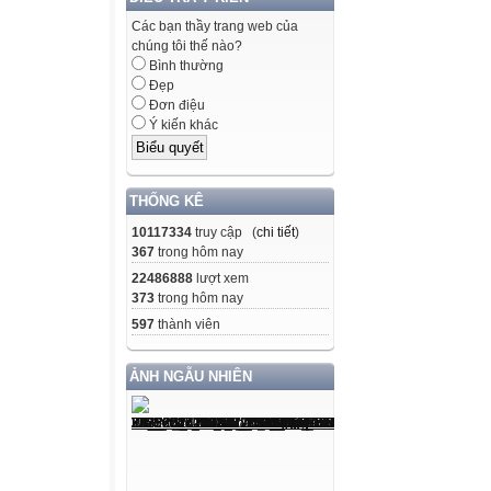
Các bạn thầy trang web của
chúng tôi thế nào?
Bình thường
Đẹp
Đơn điệu
Ý kiến khác
THỐNG KÊ
10117334
truy cập (
chi tiết
)
367
trong hôm nay
22486888
lượt xem
373
trong hôm nay
597
thành viên
ẢNH NGẪU NHIÊN