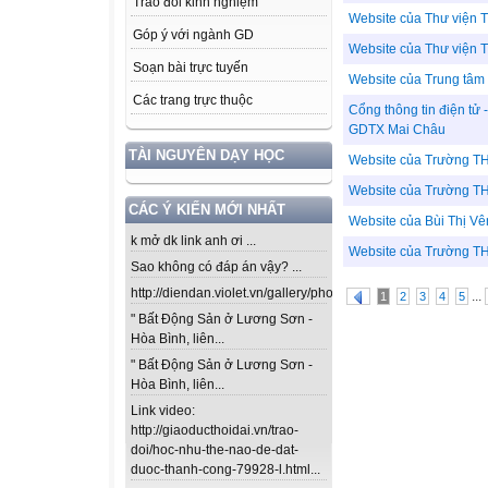
Trao đổi kinh nghiệm
Website của Thư viện
Góp ý với ngành GD
Website của Thư viện 
Soạn bài trực tuyến
Website của Trung tâ
Các trang trực thuộc
Cổng thông tin điện tử
GDTX Mai Châu
TÀI NGUYÊN DẠY HỌC
Website của Trường T
Website của Trường 
CÁC Ý KIẾN MỚI NHẤT
Website của Bùi Thị V
k mở dk link anh ơi ...
Website của Trường T
Sao không có đáp án vậy? ...
http://diendan.violet.vn/gallery/photos/302...
...
1
2
3
4
5
" Bất Động Sản ở Lương Sơn -
Hòa Bình, liên...
" Bất Động Sản ở Lương Sơn -
Hòa Bình, liên...
Link video:
http://giaoducthoidai.vn/trao-
doi/hoc-nhu-the-nao-de-dat-
duoc-thanh-cong-79928-l.html...