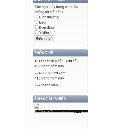
Các bạn thầy trang web của
chúng tôi thế nào?
Bình thường
Đẹp
Đơn điệu
Ý kiến khác
THỐNG KÊ
10117375
truy cập (
chi tiết
)
408
trong hôm nay
22486931
lượt xem
416
trong hôm nay
597
thành viên
ẢNH NGẪU NHIÊN