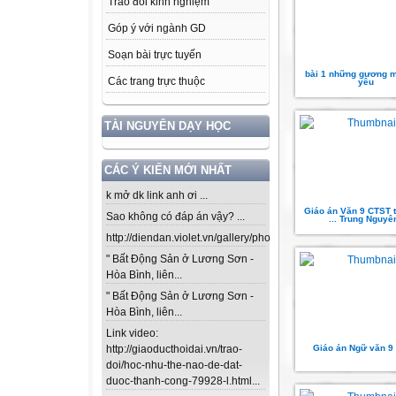
Trao đổi kinh nghiệm
Góp ý với ngành GD
Soạn bài trực tuyến
bài 1 những gương m
Các trang trực thuộc
yêu
TÀI NGUYÊN DẠY HỌC
CÁC Ý KIẾN MỚI NHẤT
k mở dk link anh ơi ...
Giáo án Văn 9 CTST t
Sao không có đáp án vậy? ...
... Trung Nguyên
http://diendan.violet.vn/gallery/photos/302...
" Bất Động Sản ở Lương Sơn -
Hòa Bình, liên...
" Bất Động Sản ở Lương Sơn -
Hòa Bình, liên...
Link video:
Giáo án Ngữ văn 9
http://giaoducthoidai.vn/trao-
doi/hoc-nhu-the-nao-de-dat-
duoc-thanh-cong-79928-l.html...