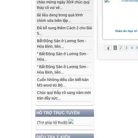
chào mừng ngày 30/4 chúc quý
thày cô vui vẻ...
tài liệu đang trong quá trình
chỉnh sửa biên tập...
Đã bổ sung thêm Cách 2 cho Bài
Giáo án học kì
5...
Bất Động Sản ở Lương Sơn -
Hòa Bình, liên...
1
2
3
4
" Bất Động Sản ở Lương Sơn -
Hòa...
" Bất Động Sản ở Lương Sơn -
Hòa Bình, liên...
Cuốn Những điều cần biết bản
MS word do Bộ...
Chúc quý thầy cô sang năm mới
tràn đầy sức...
HỖ TRỢ TRỰC TUYẾN
(Trợ giúp kỹ thuật)
ĐIỀU TRA Ý KIẾN