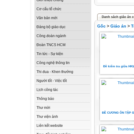
Giới thiệu chung
Cơ cấu tổ chức
Danh sách giáo án 
Văn bản mới
Gốc
>
Giáo án
>
T
Đảng bộ giáo dục
Công đoàn ngành
Đoàn TNCS HCM
Tin tức - Sự kiện
Công nghệ thông tin
Đề kiểm tra giữa HKI
Thi đua - Khen thưởng
Người tốt - Việc tốt
Lịch công tác
Thông báo
Thư mời
ĐỀ CƯƠNG ÔN TẬP G
Thư viện ảnh
Liên kết website