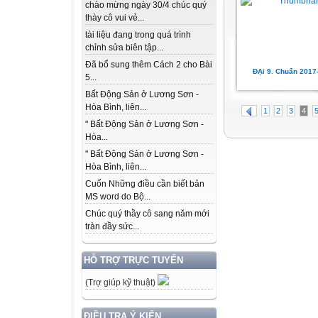
chào mừng ngày 30/4 chúc quý
thày cô vui vẻ...
tài liệu đang trong quá trình
chỉnh sửa biên tập...
Đã bổ sung thêm Cách 2 cho Bài
ĐẠi 9. Chuẩn 2017
5...
Bất Động Sản ở Lương Sơn -
Hòa Bình, liên...
1
2
3
4
" Bất Động Sản ở Lương Sơn -
Hòa...
" Bất Động Sản ở Lương Sơn -
Hòa Bình, liên...
Cuốn Những điều cần biết bản
MS word do Bộ...
Chúc quý thầy cô sang năm mới
tràn đầy sức...
HỖ TRỢ TRỰC TUYẾN
(Trợ giúp kỹ thuật)
ĐIỀU TRA Ý KIẾN