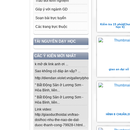
Trao đổi kinh nghiệm
Góp ý với ngành GD
Soạn bài trực tuyến
Kiểm tra 15 phút(Chư
Các trang trực thuộc
học 6)
TÀI NGUYÊN DẠY HỌC
CÁC Ý KIẾN MỚI NHẤT
k mở dk link anh ơi ...
giao an đại số
Sao không có đáp án vậy? ...
http://diendan.violet.vn/gallery/photos/302...
" Bất Động Sản ở Lương Sơn -
Hòa Bình, liên...
" Bất Động Sản ở Lương Sơn -
Hòa Bình, liên...
Link video:
HÌNH 8 CHUẨN.2
http://giaoducthoidai.vn/trao-
doi/hoc-nhu-the-nao-de-dat-
duoc-thanh-cong-79928-l.html...