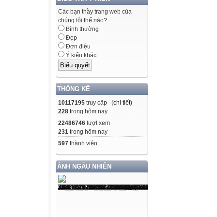
Các bạn thầy trang web của
chúng tôi thế nào?
Bình thường
Đẹp
Đơn điệu
Ý kiến khác
THỐNG KÊ
10117195
truy cập (
chi tiết
)
228
trong hôm nay
22486746
lượt xem
231
trong hôm nay
597
thành viên
ẢNH NGẪU NHIÊN