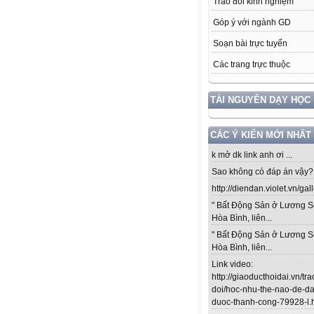
Trao đổi kinh nghiệm
Góp ý với ngành GD
Soạn bài trực tuyến
Các trang trực thuộc
TÀI NGUYÊN DẠY HỌC
CÁC Ý KIẾN MỚI NHẤT
k mở dk link anh ơi ...
Sao không có đáp án vậy? .
http://diendan.violet.vn/gal
" Bất Động Sản ở Lương S
Hòa Bình, liên...
" Bất Động Sản ở Lương S
Hòa Bình, liên...
Link video:
http://giaoducthoidai.vn/tra
doi/hoc-nhu-the-nao-de-da
duoc-thanh-cong-79928-l.ht