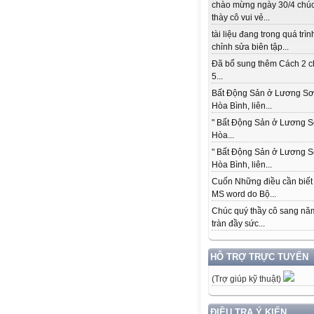
chào mừng ngày 30/4 chú
thày cô vui vẻ...
tài liệu đang trong quá trìn
chỉnh sửa biên tập...
Đã bổ sung thêm Cách 2 c
5...
Bất Động Sản ở Lương Sơ
Hòa Bình, liên...
" Bất Động Sản ở Lương S
Hòa...
" Bất Động Sản ở Lương S
Hòa Bình, liên...
Cuốn Những điều cần biết
MS word do Bộ...
Chúc quý thầy cô sang nă
tràn đầy sức...
HỖ TRỢ TRỰC TUYẾN
(Trợ giúp kỹ thuật)
ĐIỀU TRA Ý KIẾN