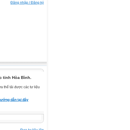
Đăng nhập / Đăng ký
 tỉnh Hòa Bình.
 thể tải được các tư liệu
ướng dẫn tại đây