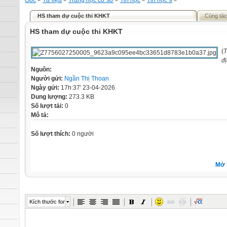
Gốc
>
Tư liệu
>
Trung học cơ sở
>
Tin học
>
Tin học 9
>
HS tham dự cuộc thi KHKT
Cùng tác
HS tham dự cuộc thi KHKT
(
T
đ
Nguồn:
Người gửi:
Ngần Thị Thoan
Ngày gửi:
17h:37' 23-04-2026
Dung lượng:
273.3 KB
Số lượt tải:
0
Mô tả:
Số lượt thích:
0 người
Mở 
Kích thước font