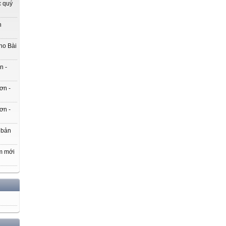
c quý
h
ho Bài
n -
ơn -
ơn -
 bản
m mới