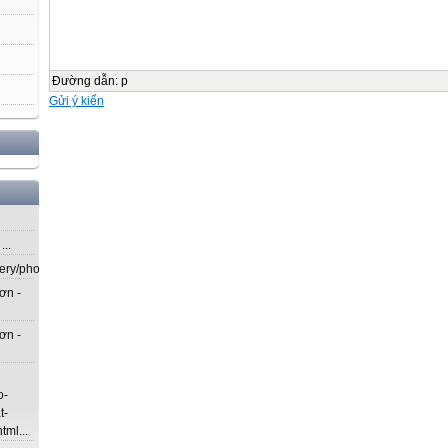
Đường dẫn
:
p
Gửi ý kiến
..
lery/photos/302...
ơn -
ơn -
o-
t-
ml...