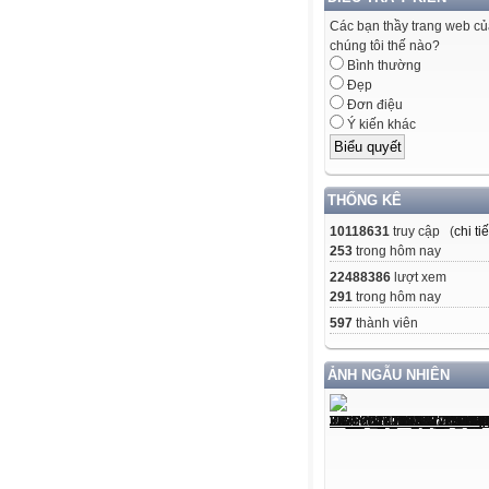
Các bạn thầy trang web c
chúng tôi thế nào?
Bình thường
Đẹp
Đơn điệu
Ý kiến khác
THỐNG KÊ
10118631
truy cập (
chi tiế
253
trong hôm nay
22488386
lượt xem
291
trong hôm nay
597
thành viên
ẢNH NGẪU NHIÊN