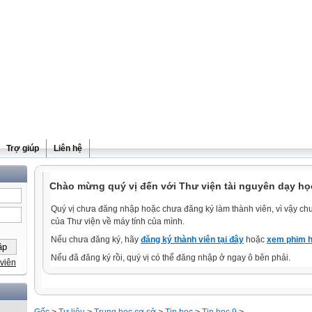
Trợ giúp
Liên hệ
Chào mừng quý vị đến với Thư viện tài nguyên dạy học
Quý vị chưa đăng nhập hoặc chưa đăng ký làm thành viên, vì vậy chưa
của Thư viện về máy tính của mình.
Nếu chưa đăng ký, hãy
đăng ký thành viên tại đây
hoặc
xem phim h
Nếu đã đăng ký rồi, quý vị có thể đăng nhập ở ngay ô bên phải.
viên