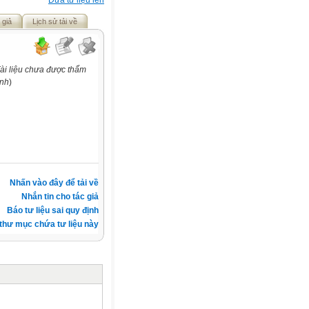
Đưa tư liệu lên
 giả
Lịch sử tải về
ài liệu chưa được thẩm
ịnh
)
Nhấn vào đây để tải về
Nhắn tin cho tác giả
Báo tư liệu sai quy định
thư mục chứa tư liệu này