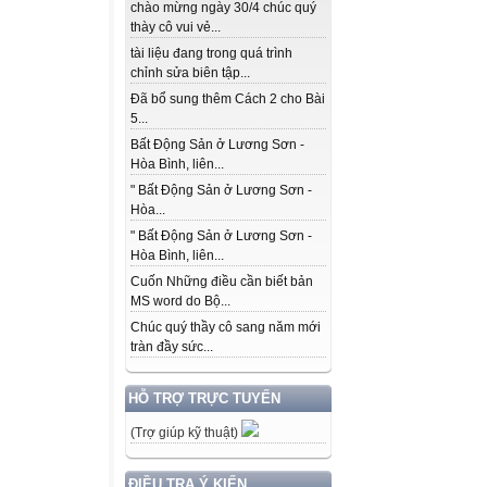
chào mừng ngày 30/4 chúc quý
thày cô vui vẻ...
tài liệu đang trong quá trình
chỉnh sửa biên tập...
Đã bổ sung thêm Cách 2 cho Bài
5...
Bất Động Sản ở Lương Sơn -
Hòa Bình, liên...
" Bất Động Sản ở Lương Sơn -
Hòa...
" Bất Động Sản ở Lương Sơn -
Hòa Bình, liên...
Cuốn Những điều cần biết bản
MS word do Bộ...
Chúc quý thầy cô sang năm mới
tràn đầy sức...
HỖ TRỢ TRỰC TUYẾN
(Trợ giúp kỹ thuật)
ĐIỀU TRA Ý KIẾN