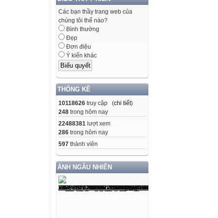
Các bạn thầy trang web của
chúng tôi thế nào?
Bình thường
Đẹp
Đơn điệu
Ý kiến khác
THỐNG KÊ
10118626
truy cập (
chi tiết
)
248
trong hôm nay
22488381
lượt xem
286
trong hôm nay
597
thành viên
ẢNH NGẪU NHIÊN