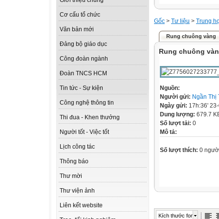
Giới thiệu chung
Cơ cấu tổ chức
Gốc
>
Tư liệu
>
Trung h
Văn bản mới
Rung chuông vàng
Đảng bộ giáo dục
Rung chuông và
Công đoàn ngành
Đoàn TNCS HCM
Nguồn:
Tin tức - Sự kiện
Người gửi:
Ngần Thị
Công nghệ thông tin
Ngày gửi:
17h:36' 23
Dung lượng:
679.7 K
Thi đua - Khen thưởng
Số lượt tải:
0
Mô tả:
Người tốt - Việc tốt
Lịch công tác
Số lượt thích:
0 ngườ
Thông báo
Thư mời
Thư viện ảnh
Liên kết website
Kích thước font