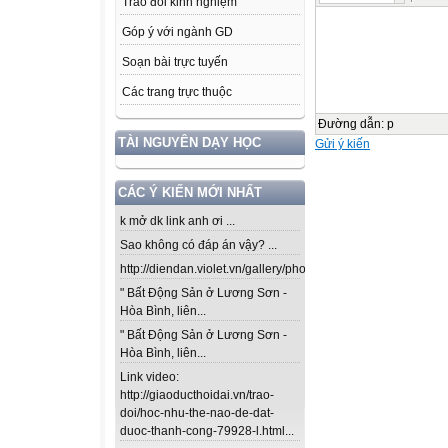
Trao đổi kinh nghiệm
Góp ý với ngành GD
Soạn bài trực tuyến
Các trang trực thuộc
Đường dẫn
:
p
TÀI NGUYÊN DẠY HỌC
Gửi ý kiến
CÁC Ý KIẾN MỚI NHẤT
k mở dk link anh ơi ...
Sao không có đáp án vậy? ...
http://diendan.violet.vn/gallery/photos/302...
" Bất Động Sản ở Lương Sơn -
Hòa Bình, liên...
" Bất Động Sản ở Lương Sơn -
Hòa Bình, liên...
Link video:
http://giaoducthoidai.vn/trao-
doi/hoc-nhu-the-nao-de-dat-
duoc-thanh-cong-79928-l.html...