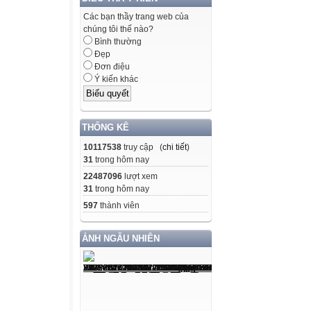
Các bạn thầy trang web của
chúng tôi thế nào?
Bình thường
Đẹp
Đơn điệu
Ý kiến khác
THỐNG KÊ
10117538
truy cập (
chi tiết
)
31
trong hôm nay
22487096
lượt xem
31
trong hôm nay
597
thành viên
ẢNH NGẪU NHIÊN