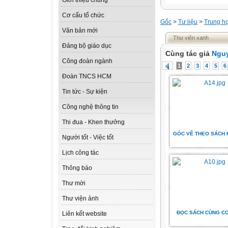
Giới thiệu chung
Cơ cấu tổ chức
Gốc
>
Tư liệu
>
Trung h
Văn bản mới
Thư viện xanh
Đảng bộ giáo dục
Cùng tác giả
Nguy
Công đoàn ngành
1
2
3
4
5
6
Đoàn TNCS HCM
Tin tức - Sự kiện
Công nghệ thông tin
Thi đua - Khen thưởng
GÓC VẼ THEO SÁCH K
Người tốt - Việc tốt
Lịch công tác
Thông báo
Thư mời
Thư viện ảnh
ĐỌC SÁCH CÙNG CO
Liên kết website