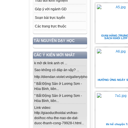
Trao đổi kinh nghiệm
Góp ý với ngành GD
Soạn bài trực tuyến
Các trang trực thuộc
GIAN HÀNG TRƯN
SÁCH KHỐI LỚP 
TÀI NGUYÊN DẠY HỌC
CÁC Ý KIẾN MỚI NHẤT
k mở dk link anh ơi ...
Sao không có đáp án vậy? ...
http://diendan.violet.vn/gallery/photos/302...
HƯỞNG ỨNG NGÀY S
" Bất Động Sản ở Lương Sơn -
Hòa Bình, liên...
" Bất Động Sản ở Lương Sơn -
Hòa Bình, liên...
Link video:
http://giaoducthoidai.vn/trao-
doi/hoc-nhu-the-nao-de-dat-
duoc-thanh-cong-79928-l.html...
thi kể chuyện 7