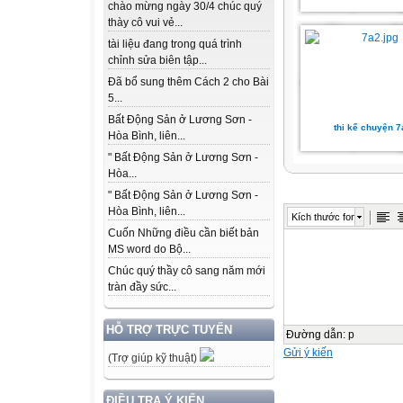
chào mừng ngày 30/4 chúc quý
thày cô vui vẻ...
tài liệu đang trong quá trình
chỉnh sửa biên tập...
Đã bổ sung thêm Cách 2 cho Bài
5...
Bất Động Sản ở Lương Sơn -
thi kế chuyện 7
Hòa Bình, liên...
" Bất Động Sản ở Lương Sơn -
Hòa...
" Bất Động Sản ở Lương Sơn -
Hòa Bình, liên...
Kích thước font
Cuốn Những điều cần biết bản
MS word do Bộ...
Chúc quý thầy cô sang năm mới
tràn đầy sức...
HỖ TRỢ TRỰC TUYẾN
Đường dẫn
:
p
Gửi ý kiến
(Trợ giúp kỹ thuật)
ĐIỀU TRA Ý KIẾN