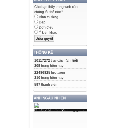
Các bạn thầy trang web của
chúng tôi thế nào?
Bình thường
Đẹp
Đơn điệu
Ý kiến khác
THỐNG KÊ
10117272
truy cập (
chi tiết
)
305
trong hôm nay
22486825
lượt xem
310
trong hôm nay
597
thành viên
ẢNH NGẪU NHIÊN