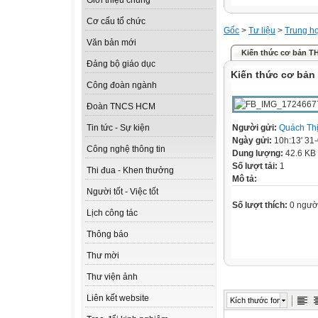
Giới thiệu chung
Cơ cấu tổ chức
Gốc
>
Tư liệu
>
Trung h
Văn bản mới
Kiến thức cơ bản T
Đảng bộ giáo dục
Kiến thức cơ bản
Công đoàn ngành
Đoàn TNCS HCM
Người gửi:
Quách Th
Tin tức - Sự kiện
Ngày gửi:
10h:13' 31
Công nghệ thông tin
Dung lượng:
42.6 KB
Số lượt tải:
1
Thi đua - Khen thưởng
Mô tả:
Người tốt - Việc tốt
Số lượt thích:
0 ngườ
Lịch công tác
Thông báo
Thư mời
Thư viện ảnh
Liên kết website
Kích thước font