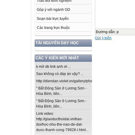
Trao đổi kinh nghiệm
Góp ý với ngành GD
Soạn bài trực tuyến
Các trang trực thuộc
Đường dẫn
:
p
Gửi ý kiến
TÀI NGUYÊN DẠY HỌC
CÁC Ý KIẾN MỚI NHẤT
k mở dk link anh ơi ...
Sao không có đáp án vậy? ...
http://diendan.violet.vn/gallery/photos/302...
" Bất Động Sản ở Lương Sơn -
Hòa Bình, liên...
" Bất Động Sản ở Lương Sơn -
Hòa Bình, liên...
Link video:
http://giaoducthoidai.vn/trao-
doi/hoc-nhu-the-nao-de-dat-
duoc-thanh-cong-79928-l.html...