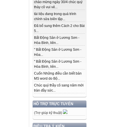
chào mừng ngày 30/4 chúc quý
thày cô vui vẻ...
tài liệu đang trong quá trình
chỉnh sửa biên tập...
Đã bổ sung thêm Cách 2 cho Bài
5...
Bất Động Sản ở Lương Sơn -
Hòa Bình, liên...
" Bất Động Sản ở Lương Sơn -
Hòa...
" Bất Động Sản ở Lương Sơn -
Hòa Bình, liên...
Cuốn Những điều cần biết bản
MS word do Bộ...
Chúc quý thầy cô sang năm mới
tràn đầy sức...
HỖ TRỢ TRỰC TUYẾN
(Trợ giúp kỹ thuật)
ĐIỀU TRA Ý KIẾN