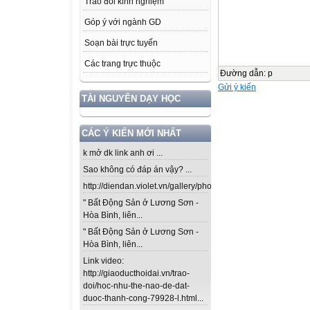
Trao đổi kinh nghiệm
Góp ý với ngành GD
Soạn bài trực tuyến
Các trang trực thuộc
Đường dẫn
:
p
Gửi ý kiến
TÀI NGUYÊN DẠY HỌC
CÁC Ý KIẾN MỚI NHẤT
k mở dk link anh ơi ...
Sao không có đáp án vậy? ...
http://diendan.violet.vn/gallery/photos/302...
" Bất Động Sản ở Lương Sơn -
Hòa Bình, liên...
" Bất Động Sản ở Lương Sơn -
Hòa Bình, liên...
Link video:
http://giaoducthoidai.vn/trao-
doi/hoc-nhu-the-nao-de-dat-
duoc-thanh-cong-79928-l.html...