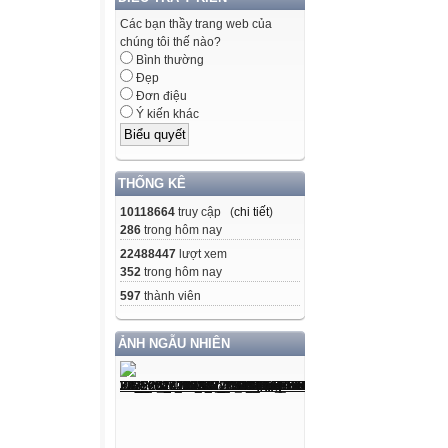
Các bạn thầy trang web của
chúng tôi thế nào?
Bình thường
Đẹp
Đơn điệu
Ý kiến khác
THỐNG KÊ
10118664
truy cập (
chi tiết
)
286
trong hôm nay
22488447
lượt xem
352
trong hôm nay
597
thành viên
ẢNH NGẪU NHIÊN