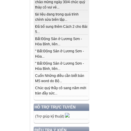
chào mừng ngày 30/4 chúc quý
thày cô vui vẻ...
tài liệu đang trong quá trình
chỉnh sửa biên tập...
Đã bổ sung thêm Cách 2 cho Bài
5...
Bất Động Sản ở Lương Sơn -
Hòa Bình, liên...
" Bất Động Sản ở Lương Sơn -
Hòa...
" Bất Động Sản ở Lương Sơn -
Hòa Bình, liên...
Cuốn Những điều cần biết bản
MS word do Bộ...
Chúc quý thầy cô sang năm mới
tràn đầy sức...
HỖ TRỢ TRỰC TUYẾN
(Trợ giúp kỹ thuật)
ĐIỀU TRA Ý KIẾN