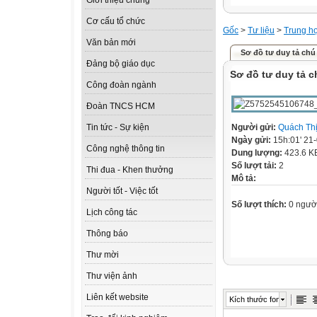
Giới thiệu chung
Cơ cấu tổ chức
Gốc
>
Tư liệu
>
Trung h
Văn bản mới
Sơ đồ tư duy tả chú
Đảng bộ giáo dục
Sơ đồ tư duy tả c
Công đoàn ngành
Đoàn TNCS HCM
Người gửi:
Quách Th
Tin tức - Sự kiện
Ngày gửi:
15h:01' 21
Công nghệ thông tin
Dung lượng:
423.6 K
Số lượt tải:
2
Thi đua - Khen thưởng
Mô tả:
Người tốt - Việc tốt
Số lượt thích:
0 ngườ
Lịch công tác
Thông báo
Thư mời
Thư viện ảnh
Liên kết website
Kích thước font