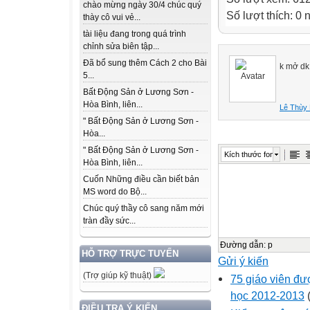
chào mừng ngày 30/4 chúc quý
Số lượt thích: 0
thày cô vui vẻ...
tài liệu đang trong quá trình
chỉnh sửa biên tập...
Đã bổ sung thêm Cách 2 cho Bài
k mở dk 
5...
Bất Động Sản ở Lương Sơn -
Hòa Bình, liên...
Lê Thùy
" Bất Động Sản ở Lương Sơn -
Hòa...
" Bất Động Sản ở Lương Sơn -
Kích thước font
Hòa Bình, liên...
Cuốn Những điều cần biết bản
MS word do Bộ...
Chúc quý thầy cô sang năm mới
tràn đầy sức...
Đường dẫn
:
p
HỖ TRỢ TRỰC TUYẾN
Gửi ý kiến
(Trợ giúp kỹ thuật)
75 giáo viên đư
học 2012-2013
(
ĐIỀU TRA Ý KIẾN