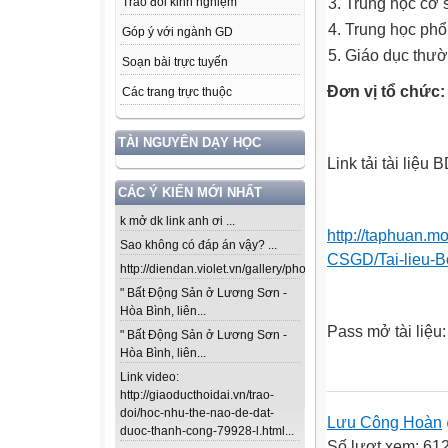
Trung học cơ
Trao đổi kinh nghiệm
Trung học phổ
Góp ý với ngành GD
Giáo dục thư
Soạn bài trực tuyến
Đơn vị tổ chức:
Các trang trực thuộc
TÀI NGUYÊN DẠY HỌC
Link tải tài liệ
CÁC Ý KIẾN MỚI NHẤT
k mở dk link anh ơi ...
http://taphuan.m
Sao không có đáp án vậy? ...
CSGD/Tai-lieu-B
http://diendan.violet.vn/gallery/photos/302...
" Bất Động Sản ở Lương Sơn -
Hòa Bình, liên...
Pass mở tài liệu
" Bất Động Sản ở Lương Sơn -
Hòa Bình, liên...
Link video:
http://giaoducthoidai.vn/trao-
doi/hoc-nhu-the-nao-de-dat-
Lưu Công Hoàn
duoc-thanh-cong-79928-l.html...
Số lượt xem: 61