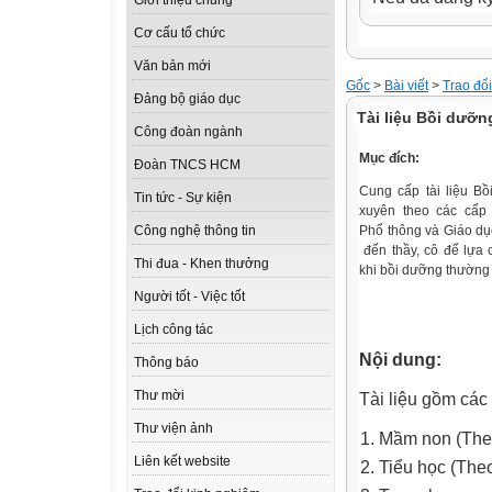
Giới thiệu chung
Cơ cấu tổ chức
Văn bản mới
Gốc
>
Bài viết
>
Trao đổ
Đảng bộ giáo dục
Tài liệu Bồi dưỡ
Công đoàn ngành
Mục đích:
Đoàn TNCS HCM
Cung cấp tài liệu B
Tin tức - Sự kiện
xuyên theo các cấp
Phổ thông và Giáo dụ
Công nghệ thông tin
đến thầy, cô để lựa 
Thi đua - Khen thưởng
khi bồi dưỡng thường
Người tốt - Việc tốt
Lịch công tác
Nội dung:
Thông báo
Thư mời
Tài liệu gồm các
Thư viện ảnh
Mầm non (The
Liên kết website
Tiểu học (Th