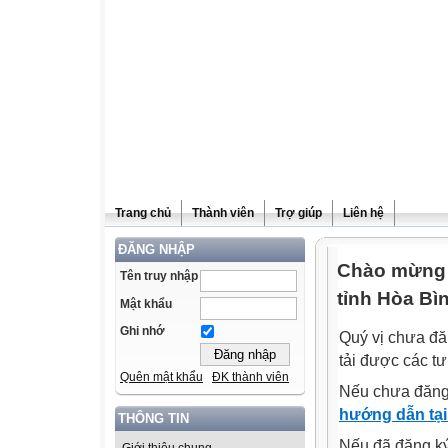
Trang chủ
Thành viên
Trợ giúp
Liên hệ
ĐĂNG NHẬP
Chào mừng q
Tên truy nhập
tỉnh Hòa Bì
Mật khẩu
Ghi nhớ
Quý vị chưa đă
tải được các tư
Quên mật khẩu
ĐK thành viên
Nếu chưa đăng
hướng dẫn tại
THÔNG TIN
Nếu đã đăng ký 