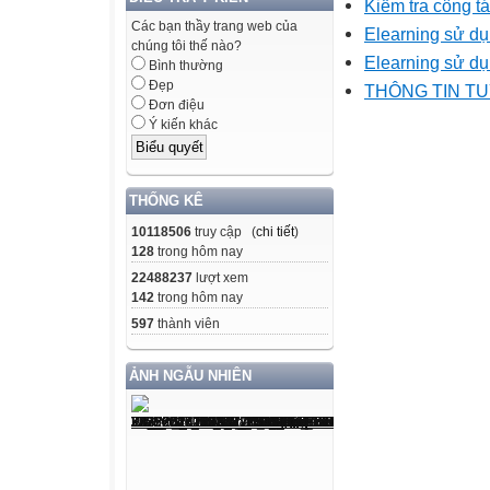
Kiểm tra công t
Các bạn thầy trang web của
Elearning sử d
chúng tôi thế nào?
Elearning sử d
Bình thường
Đẹp
THÔNG TIN TU
Đơn điệu
Ý kiến khác
THỐNG KÊ
10118506
truy cập (
chi tiết
)
128
trong hôm nay
22488237
lượt xem
142
trong hôm nay
597
thành viên
ẢNH NGẪU NHIÊN