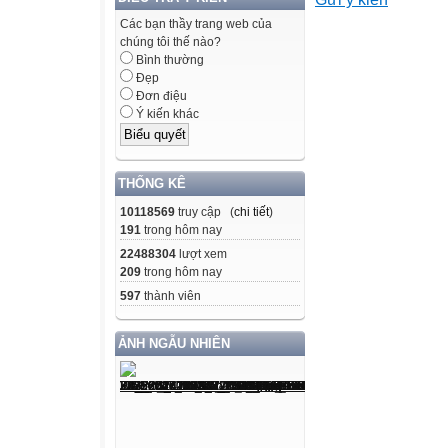
MỤC LỤC
Các bạn thầy trang web của
chúng tôi thế nào?
LỜI GIỚI THIỆU
Bình thường
Phần I
Đẹp
Chương 1
Đơn điệu
Ý kiến khác
Chương 2
Chương 3
Chương 4
THỐNG KÊ
Chương 5
10118569
truy cập (
chi tiết
)
Chương 6
191
trong hôm nay
Chương 7
22488304
lượt xem
Chương 8
209
trong hôm nay
Chương 9
597
thành viên
Chương 10
Chương 11
ẢNH NGẪU NHIÊN
Chương 12
Chương 13
Chương 14
Chương 15