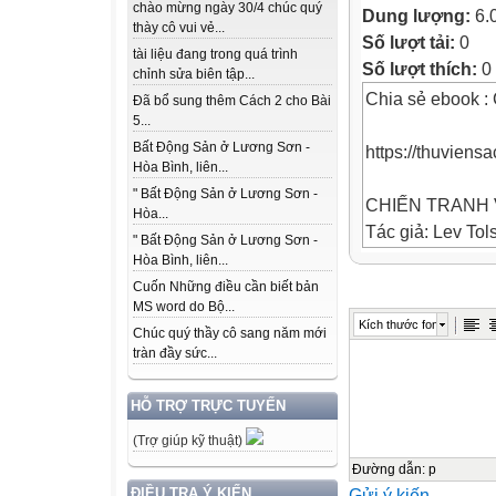
chào mừng ngày 30/4 chúc quý
Dung lượng:
6.
thày cô vui vẻ...
Số lượt tải:
0
tài liệu đang trong quá trình
Số lượt thích:
0
chỉnh sửa biên tập...
Chia sẻ ebook :
Đã bổ sung thêm Cách 2 cho Bài
5...
Bất Động Sản ở Lương Sơn -
https://thuviens
Hòa Bình, liên...
" Bất Động Sản ở Lương Sơn -
CHIẾN TRANH 
Hòa...
Tác giả: Lev Tol
" Bất Động Sản ở Lương Sơn -
Dịch giả: Cao 
Hòa Bình, liên...
Xuyên.
Cuốn Những điều cần biết bản
MS word do Bộ...
Nguồn: vnthuqu
Kích thước font
Chúc quý thầy cô sang năm mới
Tạo ebook: 4D
tràn đầy sức...
Lev Tolstoy
(1828 - 1910)
HỖ TRỢ TRỰC TUYẾN
(Trợ giúp kỹ thuật)
Chia sẻ ebook :
https://thuviens
Đường dẫn
:
p
Gửi ý kiến
ĐIỀU TRA Ý KIẾN