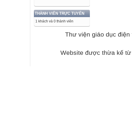
Chương 16
Chương 17
THÀNH VIÊN TRỰC TUYẾN
Chương 18
1 khách và 0 thành viên
Chương 19
Chương 20
Thư viện giáo dục điện 
https://thuviens
Website được thừa kế t
Chương 21
Chương 22
Chương 23
Chương 24
Chương 25
Phần II
Chương 1
Chương 2
Chương 3
Chương 4
Chương 5
Chương 6