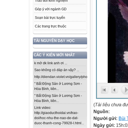
Trao đổi kinh nghiệm
Góp ý với ngành GD
Soạn bài trực tuyến
Các trang trực thuộc
TÀI NGUYÊN DẠY HỌC
CÁC Ý KIẾN MỚI NHẤT
k mở dk link anh ơi ...
Sao không có đáp án vậy? ...
http://diendan.violet.vn/gallery/photos/302...
" Bất Động Sản ở Lương Sơn -
Hòa Bình, liên...
" Bất Động Sản ở Lương Sơn -
Hòa Bình, liên...
(
Tài liệu chưa đ
Link video:
Nguồn:
http://giaoducthoidai.vn/trao-
Người gửi:
Bùi 
doi/hoc-nhu-the-nao-de-dat-
duoc-thanh-cong-79928-l.html...
Ngày gửi:
15h:0