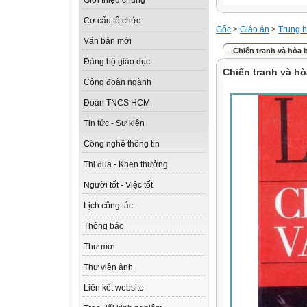
Giới thiệu chung
Cơ cấu tổ chức
Gốc
>
Giáo án
>
Trung h
Văn bản mới
Chiến tranh và hòa 
Đảng bộ giáo dục
Chiến tranh và hò
Công đoàn ngành
Đoàn TNCS HCM
Tin tức - Sự kiện
Công nghệ thông tin
Thi đua - Khen thưởng
Người tốt - Việc tốt
Lịch công tác
Thông báo
Thư mời
Thư viện ảnh
Liên kết website