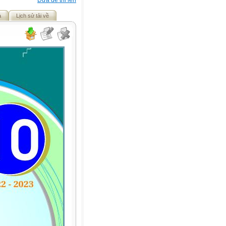
Đưa đề thi lên
ả
Lịch sử tải về