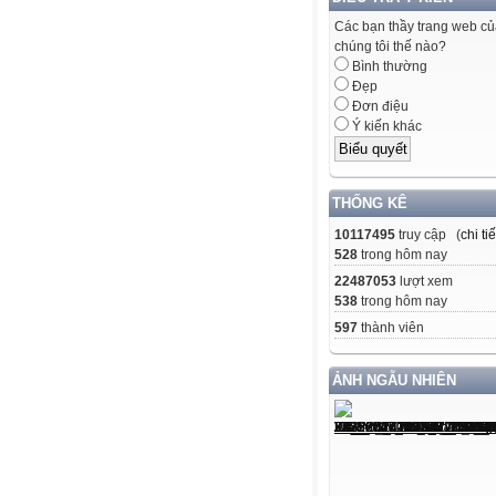
Các bạn thầy trang web c
chúng tôi thế nào?
Bình thường
Đẹp
Đơn điệu
Ý kiến khác
THỐNG KÊ
10117495
truy cập (
chi tiế
528
trong hôm nay
22487053
lượt xem
538
trong hôm nay
597
thành viên
ẢNH NGẪU NHIÊN