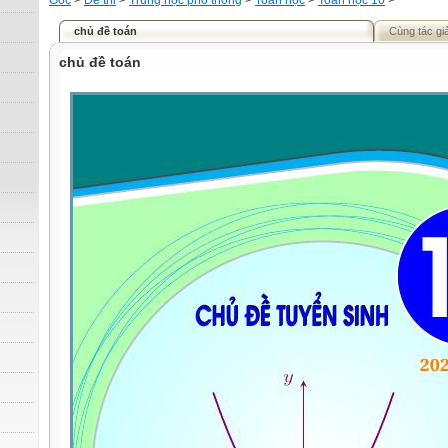
Gốc
>
Đề thi
>
Trung học phổ thông
>
Toán học
>
Toán học 10
>
chủ đề toán
Cùng tác gi
chủ đề toán