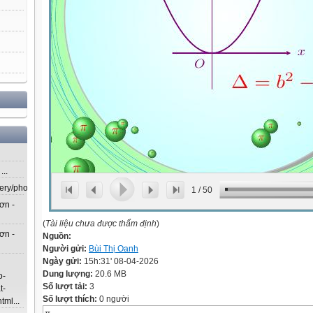
..
lery/photos/302...
1
/
50
ơn -
(
Tài liệu chưa được thẩm định
)
ơn -
Nguồn:
Người gửi:
Bùi Thị Oanh
Ngày gửi:
15h:31' 08-04-2026
Dung lượng:
20.6 MB
o-
Số lượt tải:
3
t-
Số lượt thích:
0 người
ml...