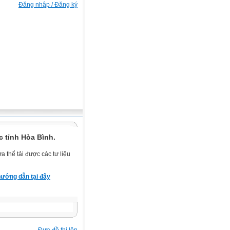
Đăng nhập / Đăng ký
 tỉnh Hòa Bình.
 thể tải được các tư liệu
ướng dẫn tại đây