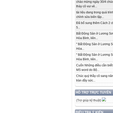
chào mừng ngày 30/4 chú
thày cô vui vẻ...
tài liệu đang trong quá trìn
chỉnh sửa biên tập...
Đã bổ sung thêm Cách 2 c
5...
Bất Động Sản ở Lương Sơ
Hòa Bình, liên...
" Bất Động Sản ở Lương S
Hòa...
" Bất Động Sản ở Lương S
Hòa Bình, liên...
Cuốn Những điều cần biết
MS word do Bộ...
Chúc quý thầy cô sang nă
tràn đầy sức...
HỖ TRỢ TRỰC TUYẾN
(Trợ giúp kỹ thuật)
ĐIỀU TRA Ý KIẾN