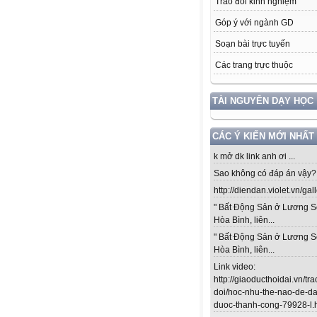
Trao đổi kinh nghiệm
Góp ý với ngành GD
Soạn bài trực tuyến
Các trang trực thuộc
TÀI NGUYÊN DẠY HỌC
CÁC Ý KIẾN MỚI NHẤT
k mở dk link anh ơi ...
Sao không có đáp án vậy? .
http://diendan.violet.vn/gal
" Bất Động Sản ở Lương S
Hòa Bình, liên...
" Bất Động Sản ở Lương S
Hòa Bình, liên...
Link video:
http://giaoducthoidai.vn/tra
doi/hoc-nhu-the-nao-de-da
duoc-thanh-cong-79928-l.ht