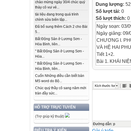
chào mừng ngày 30/4 chúc quý
Dung lượng:
52
thày cô vui vẻ...
Số lượt tải:
0
tài liệu đang trong quá trình
Số lượt thích:
0
chỉnh sửa biên tập...
Ngày soạn: 03/0
Đã bổ sung thêm Cách 2 cho Bài
5...
Ngày giảng: 09/
Bất Động Sản ở Lương Sơn -
CHƯƠNG I. P
Hòa Bình, liên...
VÀ HỆ HAI PH
" Bất Động Sản ở Lương Sơn -
Tiết 1+2.
Hòa...
Bài 1. KHÁI N
" Bất Động Sản ở Lương Sơn -
VÀ HỆ HAI PH
Hòa Bình, liên...
I. Mục tiêu
Cuốn Những điều cần biết bản
MS word do Bộ...
1. Kiến thức
Kích thước font
Chúc quý thầy cô sang năm mới
- Phương trình v
tràn đầy sức...
- Nghiệm của phư
2. Năng lực
HỖ TRỢ TRỰC TUYẾN
- Nhận biết phươ
(Trợ giúp kỹ thuật)
- Nhận biết nghi
ẩn.
Đường dẫn
:
p
Gửi ý kiến
ĐIỀU TRA Ý KIẾN