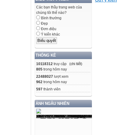
- Biết kiểm tra m
khi
Các bạn thầy trang web của
chúng tôi thế nào?
nào. Sử dụng MT
Bình thường
3. Phẩm chất
Đẹp
- Thực hiện đầy 
Đơn điệu
Ý kiến khác
- Thật thà, thẳng
- Hoàn thành đầ
II. Thiết bị dạy 
THỐNG KÊ
- Giáo viên: file 
10118312
truy cập (
chi tiết
)
- Học sinh: SGK,
805
trong hôm nay
III. Tiến trình dạ
22488027
lượt xem
Hoạt động của 
962
trong hôm nay
Tiến trình nội d
597
thành viên
Hoạt động 1: M
a) Mục tiêu: Gợi
ẢNH NGẪU NHIÊN
tiếp cận
với khái niệm ph
b) Nội dung: HS 
hiểu về