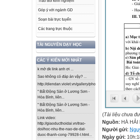
Trao đổi kinh nghiệm
Góp ý với ngành GD
Soạn bài trực tuyến
Các trang trực thuộc
TÀI NGUYÊN DẠY HỌC
CÁC Ý KIẾN MỚI NHẤT
k mở dk link anh ơi ...
Sao không có đáp án vậy? ...
http://diendan.violet.vn/gallery/photos/302...
" Bất Động Sản ở Lương Sơn -
Hòa Bình, liên...
" Bất Động Sản ở Lương Sơn -
Hòa Bình, liên...
(
Tài liệu chưa đ
Link video:
Nguồn:
HÀ HẢI
http://giaoducthoidai.vn/trao-
Người gửi:
Nguy
doi/hoc-nhu-the-nao-de-dat-
duoc-thanh-cong-79928-l.html...
Ngày gửi:
10h:1