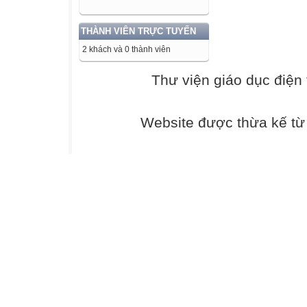
phương trình và 
c) Sản phẩm
THÀNH VIÊN TRỰC TUYẾN
Bài toán mở đầu
2 khách và 0 thành viên
Hs: Giải được bà
d) Tổ chức thực 
Thư viện giáo dục điện 
– GV tổ chức cho
suy nghĩ về câu h
Website được thừa kế t
toán bằng
theo cách tương 
ở lớp
8.
cách lập phương
– Đặt vấn đề:
– HS đọc và suy 
Sau khi học sinh
đề như sau: Thay
cam hoặc số quả 
số, một ẩn là số