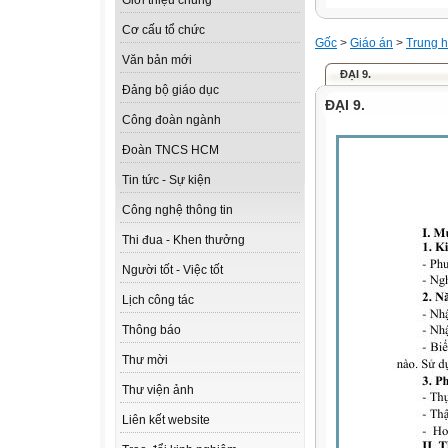
Giới thiệu chung
Cơ cấu tổ chức
Gốc
>
Giáo án
>
Trung h
Văn bản mới
ĐẠI 9.
Đảng bộ giáo dục
ĐẠI 9.
Công đoàn ngành
Đoàn TNCS HCM
Tin tức - Sự kiện
Công nghệ thông tin
Thi đua - Khen thưởng
Người tốt - Việc tốt
Lịch công tác
Thông báo
Thư mời
Thư viện ảnh
Liên kết website