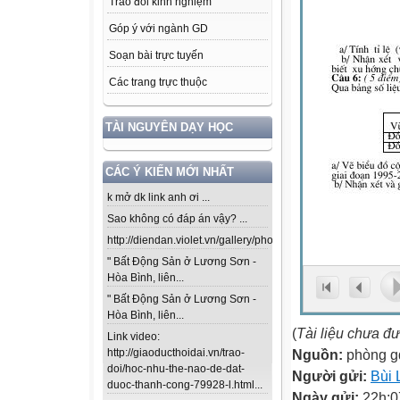
Trao đổi kinh nghiệm
Góp ý với ngành GD
Soạn bài trực tuyến
Các trang trực thuộc
TÀI NGUYÊN DẠY HỌC
CÁC Ý KIẾN MỚI NHẤT
k mở dk link anh ơi ...
Sao không có đáp án vậy? ...
http://diendan.violet.vn/gallery/photos/302...
" Bất Động Sản ở Lương Sơn -
Hòa Bình, liên...
" Bất Động Sản ở Lương Sơn -
Hòa Bình, liên...
(
Tài liệu chưa đ
Link video:
Nguồn:
phòng g
http://giaoducthoidai.vn/trao-
doi/hoc-nhu-the-nao-de-dat-
Người gửi:
Bùi 
duoc-thanh-cong-79928-l.html...
Ngày gửi:
22h:0