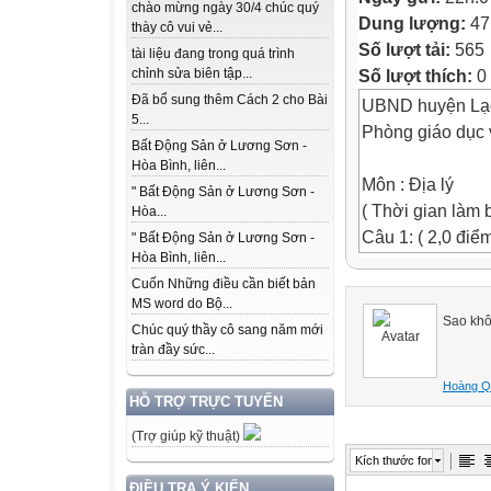
chào mừng ngày 30/4 chúc quý
Dung lượng:
47
thày cô vui vẻ...
Số lượt tải:
565
tài liệu đang trong quá trình
Số lượt thích:
0
chỉnh sửa biên tập...
Đã bổ sung thêm Cách 2 cho Bài
UBND huyện Lạc 
5...
Phòng giáo dục
Bất Động Sản ở Lương Sơn -
Hòa Bình, liên...
Môn : Địa lý
" Bất Động Sản ở Lương Sơn -
( Thời gian làm 
Hòa...
Câu 1: ( 2,0 điể
" Bất Động Sản ở Lương Sơn -
Hòa Bình, liên...
Em hãy cho biết:
Cuốn Những điều cần biết bản
a/ Người ta chia
MS word do Bộ...
giờ ứng với bao
Sao khô
Chúc quý thầy cô sang năm mới
b/ Hãy tính xem 
tràn đầy sức...
khu vực giờ số 
Hoàng Q
Câu 2: (3,0 điểm
HỖ TRỢ TRỰC TUYẾN
Qua bảng số liệu
(Trợ giúp kỹ thuật)
đoạn 1999 - 200
Kích thước font
Nhóm tuổi
ĐIỀU TRA Ý KIẾN