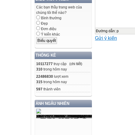
1999
Các bạn thầy trang web của
2003
chúng tôi thế nào?

Bình thường
Từ 0 đến 14 tu
Đẹp
Đơn điệu
33,5
Đường dẫn
:
p
Ý kiến khác
Gửi ý kiến
27,0

Từ 15 đến 59 
THỐNG KÊ
58,4
10117277
truy cập (
chi tiết
)
64,0
310
trong hôm nay

22486830
lượt xem
Từ 60 tuổi trở 
315
trong hôm nay
8,1
597
thành viên
9,0

ẢNH NGẪU NHIÊN

a/ Hãy nhận xét 
đoạn 1999 - 200
b/ Giải thích về 