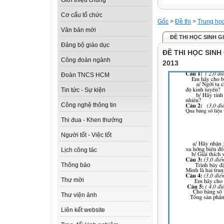
Giới thiệu chung
Cơ cấu tổ chức
Gốc
>
Đề thi
>
Trung họ
Văn bản mới
ĐỀ THI HỌC SINH G
Đảng bộ giáo dục
ĐỀ THI HỌC SINH
Công đoàn ngành
2013
Đoàn TNCS HCM
Tin tức - Sự kiện
Công nghệ thông tin
Thi đua - Khen thưởng
Người tốt - Việc tốt
Lịch công tác
Thông báo
Thư mời
Thư viện ảnh
Liên kết website