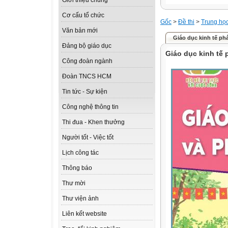
Giới thiệu chung
Cơ cấu tổ chức
Gốc
>
Đề thi
>
Trung họ
Văn bản mới
Giáo dục kinh tế phá
Đảng bộ giáo dục
Giáo dục kinh tế 
Công đoàn ngành
Đoàn TNCS HCM
Tin tức - Sự kiện
Công nghệ thông tin
Thi đua - Khen thưởng
Người tốt - Việc tốt
Lịch công tác
Thông báo
Thư mời
Thư viện ảnh
Liên kết website