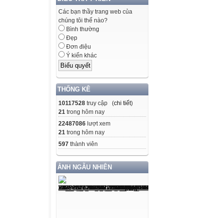
Các bạn thầy trang web của
chúng tôi thế nào?
Bình thường
Đẹp
Đơn điệu
Ý kiến khác
THỐNG KÊ
10117528
truy cập (
chi tiết
)
21
trong hôm nay
22487086
lượt xem
21
trong hôm nay
597
thành viên
ẢNH NGẪU NHIÊN