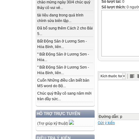
Số lượt tải:
0
chào mừng ngày 30/4 chúc quý
Số lượt thích:
0 ngườ
thày cô vui vẻ...
tài liệu đang trong quá trình
chỉnh sửa biên tập...
Đã bổ sung thêm Cách 2 cho Bài
5...
Bất Động Sản ở Lương Sơn -
Hòa Bình, liên...
" Bất Động Sản ở Lương Sơn -
Hòa...
" Bất Động Sản ở Lương Sơn -
Hòa Bình, liên...
Kích thước font
Cuốn Những điều cần biết bản
MS word do Bộ...
Chúc quý thầy cô sang năm mới
tràn đầy sức...
HỖ TRỢ TRỰC TUYẾN
Đường dẫn
:
p
Gửi ý kiến
(Trợ giúp kỹ thuật)
ĐIỀU TRA Ý KIẾN