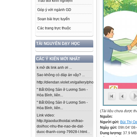
Trao đổi kinh nghiệm
Góp ý với ngành GD
Soạn bài trực tuyến
Các trang trực thuộc
TÀI NGUYÊN DẠY HỌC
CÁC Ý KIẾN MỚI NHẤT
k mở dk link anh ơi ...
Sao không có đáp án vậy? ...
http://diendan.violet.vn/gallery/photos/302...
" Bất Động Sản ở Lương Sơn -
Hòa Bình, liên...
" Bất Động Sản ở Lương Sơn -
Hòa Bình, liên...
(
Tài liệu chưa được t
Link video:
Nguồn:
http://giaoducthoidai.vn/trao-
Người gửi:
Bùi Thị O
doi/hoc-nhu-the-nao-de-dat-
Ngày gửi:
09h:04' 08
duoc-thanh-cong-79928-l.html...
Dung lượng:
37.9 MB