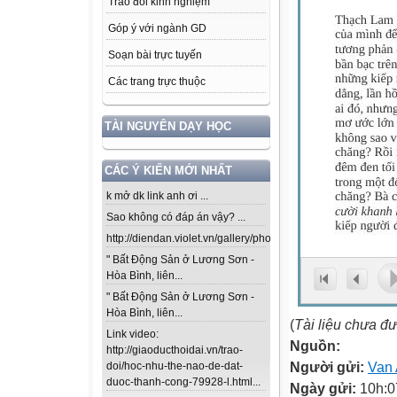
Trao đổi kinh nghiệm
Góp ý với ngành GD
Soạn bài trực tuyến
Các trang trực thuộc
TÀI NGUYÊN DẠY HỌC
CÁC Ý KIẾN MỚI NHẤT
k mở dk link anh ơi ...
Sao không có đáp án vậy? ...
http://diendan.violet.vn/gallery/photos/302...
" Bất Động Sản ở Lương Sơn -
Hòa Bình, liên...
" Bất Động Sản ở Lương Sơn -
Hòa Bình, liên...
(
Tài liệu chưa đ
Link video:
Nguồn:
http://giaoducthoidai.vn/trao-
Người gửi:
Van
doi/hoc-nhu-the-nao-de-dat-
duoc-thanh-cong-79928-l.html...
Ngày gửi:
10h:0