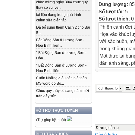
chào mừng ngày 30/4 chúc quý
Dung lượng:
85
thày cô vui vẻ...
Số lượt tải:
5
tài liệu đang trong quá trình
Số lượt thích:
0
chỉnh sửa biên tập...
Phiến cảnh đợi 
Đã bổ sung thêm Cách 2 cho Bài
5...
Họa vào khúc lu
Bất Động Sản ở Lương Sơn -
với sắc buồn, mà
Hòa Bình, liên...
trong không gian
" Bất Động Sản ở Lương Sơn -
Một thực tại bù
Hòa...
dần ánh sáng, p
" Bất Động Sản ở Lương Sơn -
trẻ" cứ thể mở ra
Hòa Bình, liên...
Phố đêm lên đèn
Cuốn Những điều cần biết bản
MS word do Bộ...
lét đơn điệu. Á
Kích thước font
Chúc quý thầy cô sang năm mới
sáng và thứ ánh
tràn đầy sức...
quờ
quạng lần mò tro
HỖ TRỢ TRỰC TUYẾN
sáng thực tại đó
(Trợ giúp kỹ thuật)
tuổi chanh cốm, 
Giờ trở về phố 
Đường dẫn
:
p
Gửi ý kiến
ĐIỀU TRA Ý KIẾN