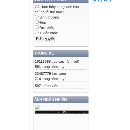
trong tâm linh 
Thạch Lam đã dùn
Các bạn thầy trang web của
chúng tôi thế nào?
của mình để min
Bình thường
tương phản độc
Đẹp
người
Đơn điệu
Ý kiến khác
bần bạc trên dọ
những kiếp ngườ
dẳng, lần hồi, t
THỐNG KÊ
ai đó, nhưng lại
10118098
truy cập (
chi tiết
)
mơ ước lớn lao 
591
trong hôm nay
không sao với tớ
22487779
lượt xem
chăng? Rồi ngọn 
714
trong hôm nay
đêm đen tối của 
597
thành viên
trong một đốm sá
chăng? Bà cụ Thi
ẢNH NGẪU NHIÊN
cười khanh khác
kiếp người đã đ
thị trấn, tiếng 