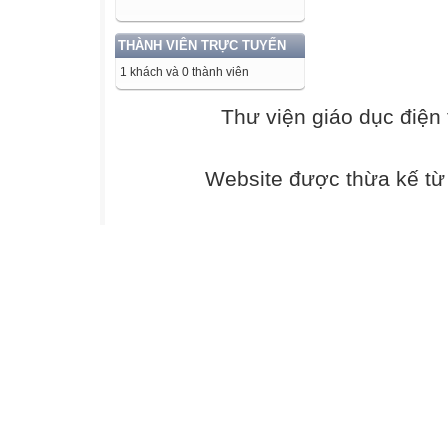
hành trình tồn t
Lóe rạng trong 
THÀNH VIÊN TRỰC TUYẾN
tàu đêm. Tàu- bi
1 khách và 0 thành viên
"lăn" niềm vui 
hình ảnh mang lại
Thư viện giáo dục điện 
cũng là đón đợi
đi đêm đen sâu t
Website được thừa kế t
Lăn trên đường 
đất hẹn trong tâ
sống. Rốt cục ch
Liên cứ vỡ dần t
hôn tím đọng ph
Liên ngày ngày 
chuyển lay. Cô 
lúc quen nhàm x
trong vương vãi,
không mảy may mộ
“cõi thực” mà tá
Con tàu đi qua đ