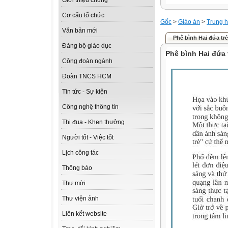
Giới thiệu chung
Cơ cấu tổ chức
Gốc
>
Giáo án
>
Trung h
Văn bản mới
Phê bình Hai đứa tr
Đảng bộ giáo dục
Phê bình Hai đứa
Công đoàn ngành
Đoàn TNCS HCM
Tin tức - Sự kiện
Công nghệ thông tin
Thi đua - Khen thưởng
Người tốt - Việc tốt
Lịch công tác
Thông báo
Thư mời
Thư viện ảnh
Liên kết website