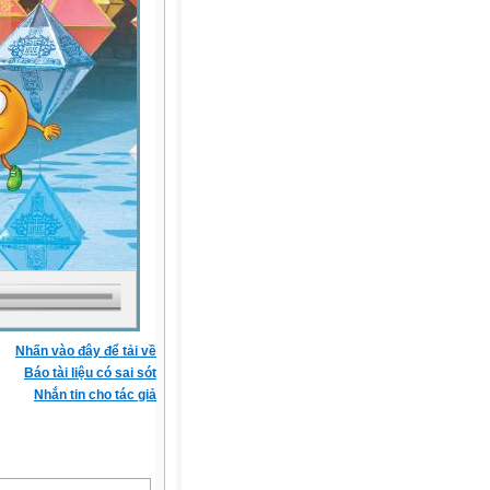
Nhấn vào đây để tải về
Báo tài liệu có sai sót
Nhắn tin cho tác giả