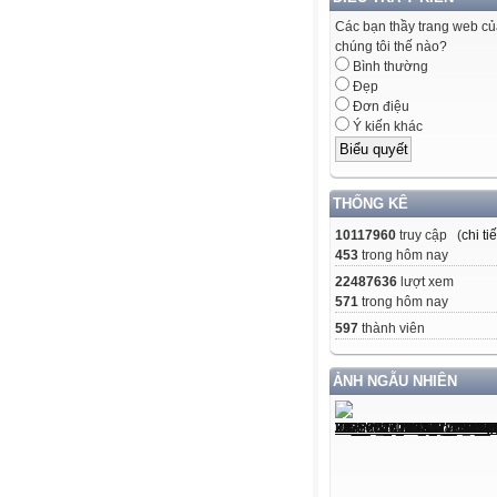
Các bạn thầy trang web c
chúng tôi thế nào?
Bình thường
Đẹp
Đơn điệu
Ý kiến khác
THỐNG KÊ
10117960
truy cập (
chi tiế
453
trong hôm nay
22487636
lượt xem
571
trong hôm nay
597
thành viên
ẢNH NGẪU NHIÊN