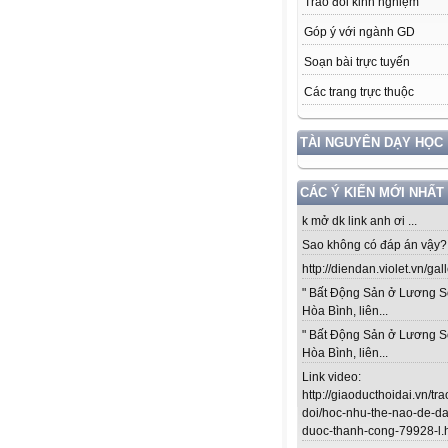
Trao đổi kinh nghiệm
Góp ý với ngành GD
Soạn bài trực tuyến
Các trang trực thuộc
TÀI NGUYÊN DẠY HỌC
CÁC Ý KIẾN MỚI NHẤT
k mở dk link anh ơi ...
Sao không có đáp án vậy? .
http://diendan.violet.vn/gal
" Bất Động Sản ở Lương S
Hòa Bình, liên...
" Bất Động Sản ở Lương S
Hòa Bình, liên...
Link video:
http://giaoducthoidai.vn/tra
doi/hoc-nhu-the-nao-de-da
duoc-thanh-cong-79928-l.ht