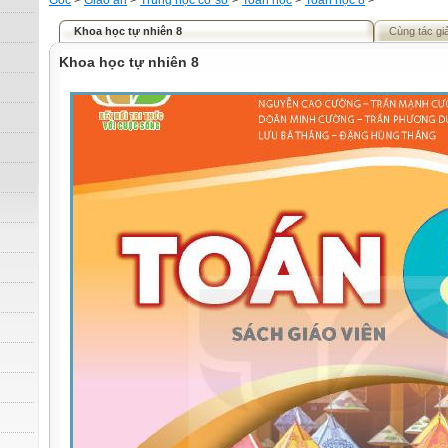
Gốc
>
Giáo án
>
Trung học cơ sở
>
Toán học
>
Toán học 8
>
Khoa học tự nhiên 8
Cùng tác gi
Khoa học tự nhiên 8