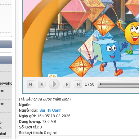
..
lery/photos/302...
1
/
50
ơn -
(
Tài liệu chưa được thẩm định
)
ơn -
Nguồn:
Người gửi:
Bùi Thị Oanh
Ngày gửi:
16h:05' 18-03-2026
Dung lượng:
73.6 MB
o-
Số lượt tải:
0
t-
Số lượt thích:
0 người
ml...