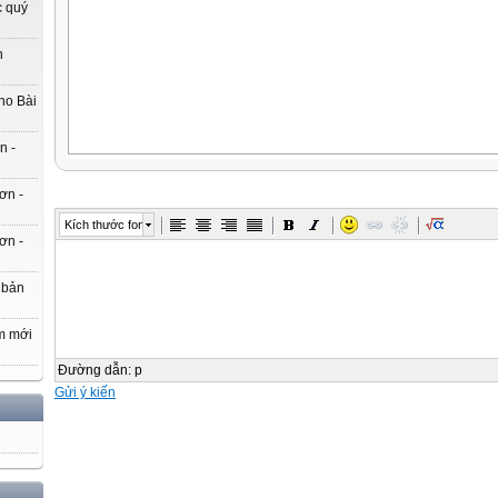
c quý
h
ho Bài
n -
ơn -
Kích thước font
ơn -
 bản
m mới
Đường dẫn
:
p
Gửi ý kiến