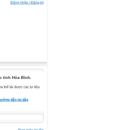
Đăng nhập / Đăng ký
 tỉnh Hòa Bình.
 thể tải được các tư liệu
ướng dẫn tại đây