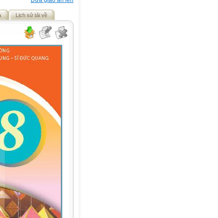
Đưa giáo án lên
ả
Lịch sử tải về