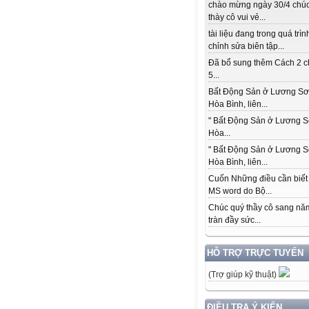
chào mừng ngày 30/4 chú
thày cô vui vẻ...
tài liệu đang trong quá trìn
chỉnh sửa biên tập...
Đã bổ sung thêm Cách 2 c
5...
Bất Động Sản ở Lương Sơ
Hòa Bình, liên...
" Bất Động Sản ở Lương S
Hòa...
" Bất Động Sản ở Lương S
Hòa Bình, liên...
Cuốn Những điều cần biết
MS word do Bộ...
Chúc quý thầy cô sang nă
tràn đầy sức...
HỖ TRỢ TRỰC TUYẾN
(Trợ giúp kỹ thuật)
ĐIỀU TRA Ý KIẾN