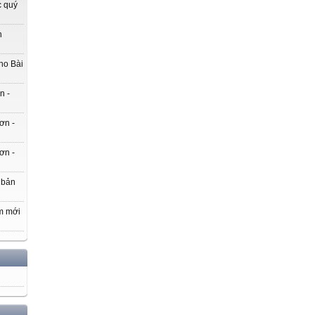
c quý
h
ho Bài
n -
ơn -
ơn -
 bản
m mới