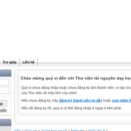
Trợ giúp
Liên hệ
Chào mừng quý vị đến với Thư viện tài nguyên dạy học
Quý vị chưa đăng nhập hoặc chưa đăng ký làm thành viên, vì vậy chưa
của Thư viện về máy tính của mình.
Nếu chưa đăng ký, hãy
đăng ký thành viên tại đây
hoặc
xem phim h
Nếu đã đăng ký rồi, quý vị có thể đăng nhập ở ngay ô bên phải.
viên