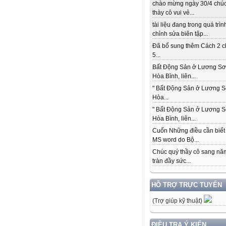
chào mừng ngày 30/4 chú
thày cô vui vẻ...
tài liệu đang trong quá trìn
chỉnh sửa biên tập...
Đã bổ sung thêm Cách 2 c
5...
Bất Động Sản ở Lương Sơ
Hòa Bình, liên...
" Bất Động Sản ở Lương S
Hòa...
" Bất Động Sản ở Lương S
Hòa Bình, liên...
Cuốn Những điều cần biết
MS word do Bộ...
Chúc quý thầy cô sang nă
tràn đầy sức...
HỖ TRỢ TRỰC TUYẾN
(Trợ giúp kỹ thuật)
ĐIỀU TRA Ý KIẾN