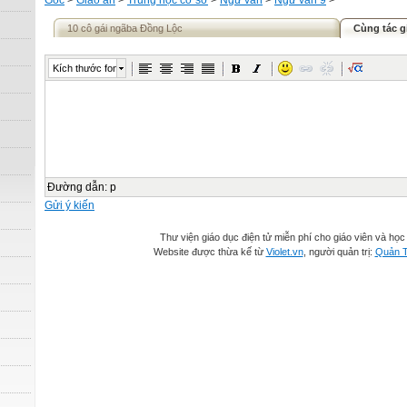
Gốc
>
Giáo án
>
Trung học cơ sở
>
Ngữ văn
>
Ngữ văn 9
>
10 cô gái ngãba Đồng Lộc
Cùng tác g
Kích thước font
Đường dẫn
:
p
Gửi ý kiến
Thư viện giáo dục điện tử miễn phí cho giáo viên và học 
Website được thừa kế từ
Violet.vn
, người quản trị:
Quản T