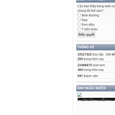
Các bạn thầy trang web c
chúng tôi thế nào?
Bình thường
Đẹp
Đơn điệu
Ý kiến khác
THỐNG KÊ
10117322
truy cập (
chi tiế
355
trong hôm nay
22486875
lượt xem
360
trong hôm nay
597
thành viên
ẢNH NGẪU NHIÊN