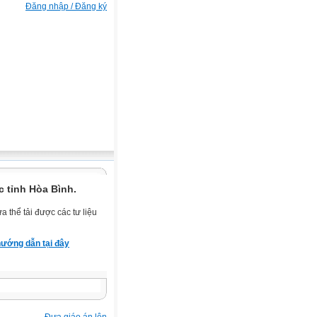
Đăng nhập / Đăng ký
 tỉnh Hòa Bình.
 thể tải được các tư liệu
ướng dẫn tại đây