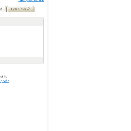
Đưa giáo án lên
iả
Lịch sử tải về
sinh.
rị Viên