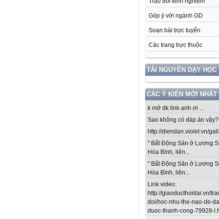
Trao đổi kinh nghiệm
Góp ý với ngành GD
Soạn bài trực tuyến
Các trang trực thuộc
TÀI NGUYÊN DẠY HỌC
CÁC Ý KIẾN MỚI NHẤT
k mở dk link anh ơi ...
Sao không có đáp án vậy? .
http://diendan.violet.vn/gal
" Bất Động Sản ở Lương S
Hòa Bình, liên...
" Bất Động Sản ở Lương S
Hòa Bình, liên...
Link video:
http://giaoducthoidai.vn/tra
doi/hoc-nhu-the-nao-de-da
duoc-thanh-cong-79928-l.ht