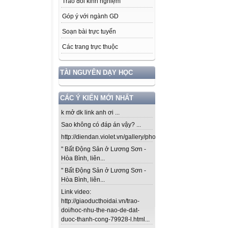
Trao đổi kinh nghiệm
Góp ý với ngành GD
Soạn bài trực tuyến
Các trang trực thuộc
TÀI NGUYÊN DẠY HỌC
CÁC Ý KIẾN MỚI NHẤT
k mở dk link anh ơi ...
Sao không có đáp án vậy? ...
http://diendan.violet.vn/gallery/photos/302...
" Bất Động Sản ở Lương Sơn -
Hòa Bình, liên...
" Bất Động Sản ở Lương Sơn -
Hòa Bình, liên...
Link video:
http://giaoducthoidai.vn/trao-
doi/hoc-nhu-the-nao-de-dat-
duoc-thanh-cong-79928-l.html...