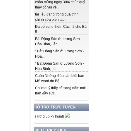
chào mừng ngày 30/4 chúc quý
thày cô vui vẻ...
tài liệu đang trong quá trình
chỉnh sửa biên tập...
Đã bổ sung thêm Cách 2 cho Bài
5...
Bất Động Sản ở Lương Sơn -
Hòa Bình, liên...
" Bất Động Sản ở Lương Sơn -
Hòa...
" Bất Động Sản ở Lương Sơn -
Hòa Bình, liên...
Cuốn Những điều cần biết bản
MS word do Bộ...
Chúc quý thầy cô sang năm mới
tràn đầy sức...
HỖ TRỢ TRỰC TUYẾN
(Trợ giúp kỹ thuật)
ĐIỀU TRA Ý KIẾN