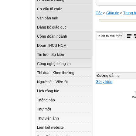
Giới thiệu chung
Cơ cấu tổ chức
Gốc
>
Giáo án
>
Trung h
Văn bản mới
Đảng bộ giáo dục
Kích thước font
Công đoàn ngành
Đoàn TNCS HCM
Tin tức - Sự kiện
Công nghệ thông tin
Thi đua - Khen thưởng
Đường dẫn
:
p
Gửi ý kiến
Người tốt - Việc tốt
Lịch công tác
T
We
Thông báo
Thư mời
Thư viện ảnh
Liên kết website