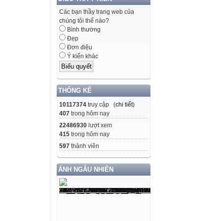
Các bạn thầy trang web của
chúng tôi thế nào?
Bình thường
Đẹp
Đơn điệu
Ý kiến khác
THỐNG KÊ
10117374
truy cập (
chi tiết
)
407
trong hôm nay
22486930
lượt xem
415
trong hôm nay
597
thành viên
ẢNH NGẪU NHIÊN