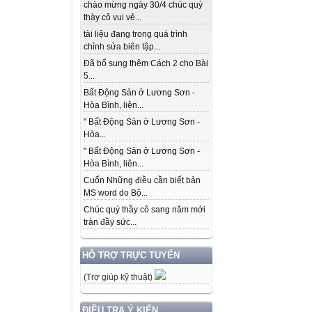
chào mừng ngày 30/4 chúc quý
thày cô vui vẻ...
tài liệu đang trong quá trình
chỉnh sửa biên tập...
Đã bổ sung thêm Cách 2 cho Bài
5...
Bất Động Sản ở Lương Sơn -
Hòa Bình, liên...
" Bất Động Sản ở Lương Sơn -
Hòa...
" Bất Động Sản ở Lương Sơn -
Hòa Bình, liên...
Cuốn Những điều cần biết bản
MS word do Bộ...
Chúc quý thầy cô sang năm mới
tràn đầy sức...
HỖ TRỢ TRỰC TUYẾN
(Trợ giúp kỹ thuật)
ĐIỀU TRA Ý KIẾN