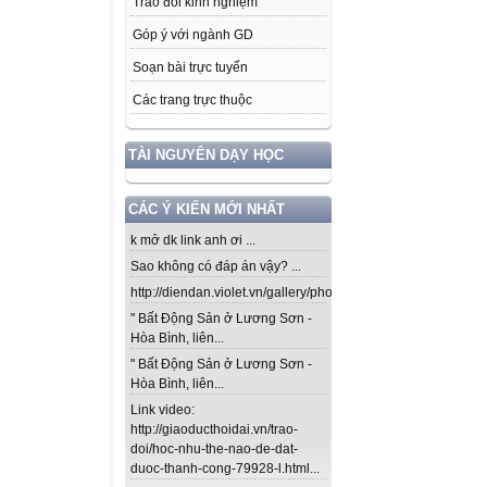
Trao đổi kinh nghiệm
Góp ý với ngành GD
Soạn bài trực tuyến
Các trang trực thuộc
TÀI NGUYÊN DẠY HỌC
CÁC Ý KIẾN MỚI NHẤT
k mở dk link anh ơi ...
Sao không có đáp án vậy? ...
http://diendan.violet.vn/gallery/photos/302...
" Bất Động Sản ở Lương Sơn -
Hòa Bình, liên...
" Bất Động Sản ở Lương Sơn -
Hòa Bình, liên...
Link video:
http://giaoducthoidai.vn/trao-
doi/hoc-nhu-the-nao-de-dat-
duoc-thanh-cong-79928-l.html...