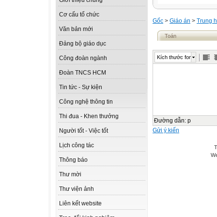
Giới thiệu chung
Cơ cấu tổ chức
Gốc
>
Giáo án
>
Trung h
Văn bản mới
Toán
Đảng bộ giáo dục
Kích thước font
Công đoàn ngành
Đoàn TNCS HCM
Tin tức - Sự kiện
Công nghệ thông tin
Thi đua - Khen thưởng
Đường dẫn
:
p
Gửi ý kiến
Người tốt - Việc tốt
Lịch công tác
T
We
Thông báo
Thư mời
Thư viện ảnh
Liên kết website