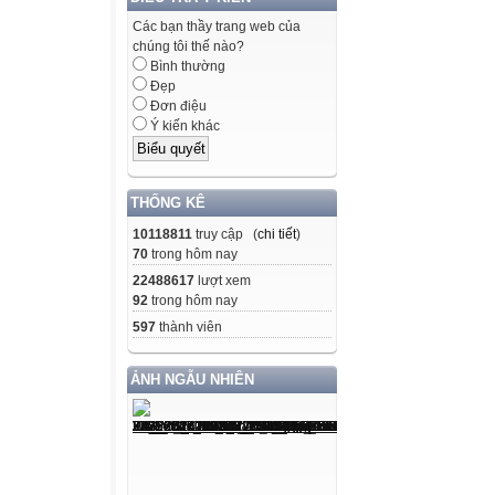
Các bạn thầy trang web của
chúng tôi thế nào?
Bình thường
Đẹp
Đơn điệu
Ý kiến khác
THỐNG KÊ
10118811
truy cập (
chi tiết
)
70
trong hôm nay
22488617
lượt xem
92
trong hôm nay
597
thành viên
ẢNH NGẪU NHIÊN