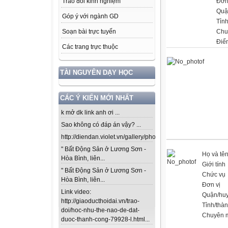
Đơn
Trao đổi kinh nghiệm
Quậ
Góp ý với ngành GD
Tỉn
Chu
Soạn bài trực tuyến
Điể
Các trang trực thuộc
TÀI NGUYÊN DẠY HỌC
CÁC Ý KIẾN MỚI NHẤT
k mở dk link anh ơi ...
Sao không có đáp án vậy? ...
http://diendan.violet.vn/gallery/photos/302...
" Bất Động Sản ở Lương Sơn -
Họ và tê
Hòa Bình, liên...
Giới tính
" Bất Động Sản ở Lương Sơn -
Chức vụ
Hòa Bình, liên...
Đơn vị
Link video:
Quận/hu
http://giaoducthoidai.vn/trao-
Tỉnh/thà
doi/hoc-nhu-the-nao-de-dat-
Chuyên 
duoc-thanh-cong-79928-l.html...