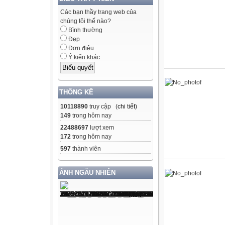
Các bạn thầy trang web của
chúng tôi thế nào?
Bình thường
Đẹp
Đơn điệu
Ý kiến khác
THỐNG KÊ
10118890
truy cập (
chi tiết
)
149
trong hôm nay
22488697
lượt xem
172
trong hôm nay
597
thành viên
ẢNH NGẪU NHIÊN