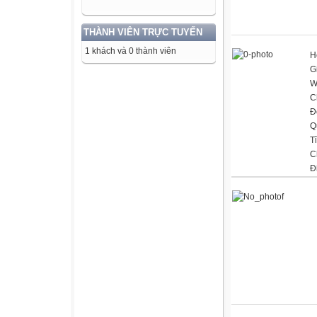
THÀNH VIÊN TRỰC TUYẾN
1 khách và 0 thành viên
H
G
W
C
Đ
Q
T
C
Đ