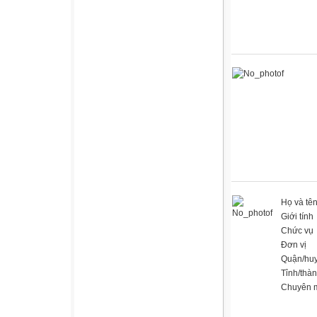
Họ và tê
Giới tính
Chức vụ
Đơn vị
Quận/hu
Tỉnh/thà
Chuyên 