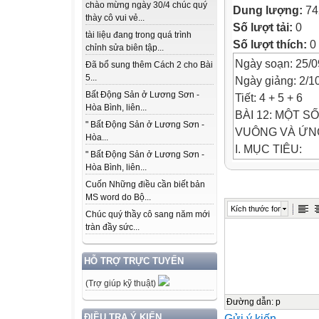
chào mừng ngày 30/4 chúc quý
Dung lượng:
74
thày cô vui vẻ...
Số lượt tải:
0
tài liệu đang trong quá trình
Số lượt thích:
0
chỉnh sửa biên tập...
Ngày soạn: 25/0
Đã bổ sung thêm Cách 2 cho Bài
5...
Ngày giảng: 2/1
Bất Động Sản ở Lương Sơn -
Tiết: 4 + 5 + 6
Hòa Bình, liên...
BÀI 12: MỘT 
" Bất Động Sản ở Lương Sơn -
VUÔNG VÀ ỨN
Hòa...
I. MỤC TIÊU:
" Bất Động Sản ở Lương Sơn -
1. Kiến thức
Hòa Bình, liên...
- Hệ thức giữa 
Cuốn Những điều cần biết bản
MS word do Bộ...
- Hệ thức giữa 
Kích thước font
Chúc quý thầy cô sang năm mới
2. Năng lực
tràn đầy sức...
- Nhận biết các 
cạnh góc vuông.
HỖ TRỢ TRỰC TUYẾN
- Biết giải tam g
(Trợ giúp kỹ thuật)
- Giải quyết đượ
nhọn.
Đường dẫn
:
p
Gửi ý kiến
ĐIỀU TRA Ý KIẾN