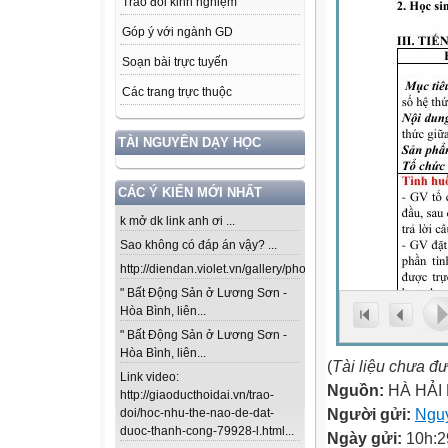
Trao đổi kinh nghiệm
Góp ý với ngành GD
Soạn bài trực tuyến
Các trang trực thuộc
TÀI NGUYÊN DẠY HỌC
CÁC Ý KIẾN MỚI NHẤT
k mở dk link anh ơi ...
Sao không có đáp án vậy? ...
http://diendan.violet.vn/gallery/photos/302...
" Bất Động Sản ở Lương Sơn -
Hòa Bình, liên...
" Bất Động Sản ở Lương Sơn -
Hòa Bình, liên...
(
Tài liệu chưa đ
Link video:
Nguồn:
HÀ HẢI
http://giaoducthoidai.vn/trao-
Người gửi:
Nguy
doi/hoc-nhu-the-nao-de-dat-
duoc-thanh-cong-79928-l.html...
Ngày gửi:
10h:2