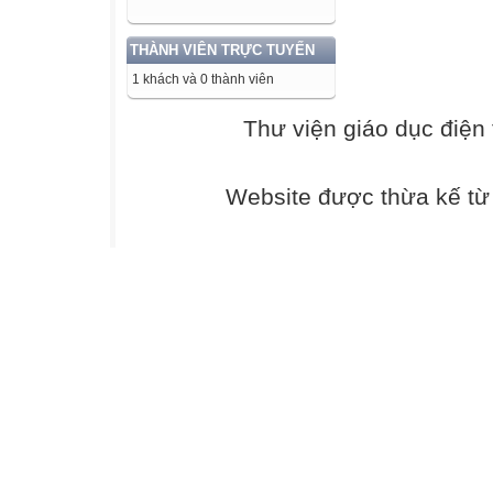
thức giữa cạnh 
Sản phẩm: Câu t
THÀNH VIÊN TRỰC TUYẾN
Tổ chức hoạt độ
1 khách và 0 thành viên
Tình huống mở đ
- GV tổ chức ch
Thư viện giáo dục điện 
đầu, sau đó yêu 
huống.
Website được thừa kế t
trả lời câu hỏi 
- GV đặt vấn đề
phần tình huống
được trực tiếp c
hay chưa? Để tí
của tam giác vuô
yếu tố nào?
Hoạt động 2: Hìn
1. Hệ thức giữa
Mục tiêu: HS nh
vuông trong