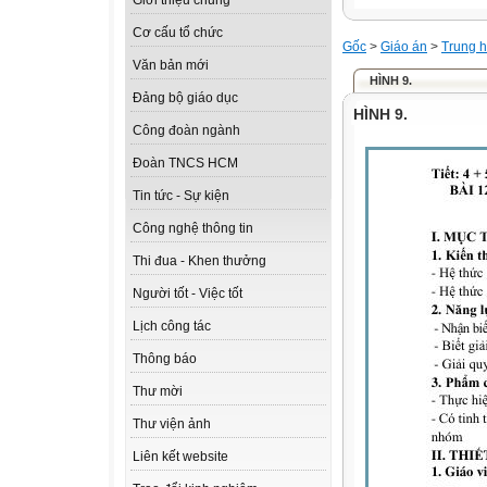
Giới thiệu chung
Cơ cấu tổ chức
Gốc
>
Giáo án
>
Trung h
Văn bản mới
HÌNH 9.
Đảng bộ giáo dục
HÌNH 9.
Công đoàn ngành
Đoàn TNCS HCM
Tin tức - Sự kiện
Công nghệ thông tin
Thi đua - Khen thưởng
Người tốt - Việc tốt
Lịch công tác
Thông báo
Thư mời
Thư viện ảnh
Liên kết website