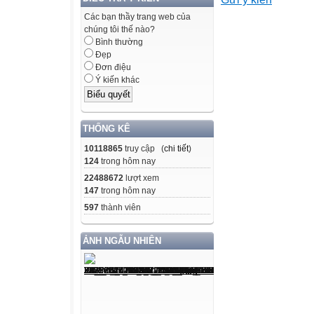
3. Phẩm chất
- Thực hiện đây 
Các bạn thầy trang web của
chúng tôi thế nào?
thận
Bình thường
- Có tinh thần t
Đẹp
nhân và của
Đơn điệu
Ý kiến khác
nhóm
II. THIẾT BỊ D
1. Giáo viên: + 
THỐNG KÊ
2. Học sinh: + S
10118865
truy cập (
chi tiết
)
+ Máy tính cầm t
124
trong hôm nay
III. TIẾN TRÌN
22488672
lượt xem
Hoạt động của 
147
trong hôm nay
Sản phẩm dự ki
597
thành viên
Hoạt động 1: Kh
Mục tiêu: Gợi độ
ẢNH NGẪU NHIÊN
hiểu một
số hệ thức giữa 
Nội dung: HS đọc
các hệ