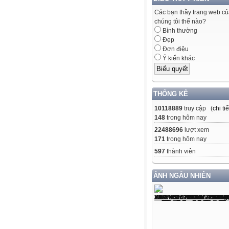
Các bạn thầy trang web c
chúng tôi thế nào?
Bình thường
Đẹp
Đơn điệu
Ý kiến khác
THỐNG KÊ
10118889
truy cập (
chi tiế
148
trong hôm nay
22488696
lượt xem
171
trong hôm nay
597
thành viên
ẢNH NGẪU NHIÊN