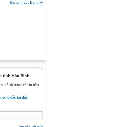
Đăng nhập / Đăng ký
 tỉnh Hòa Bình.
 thể tải được các tư liệu
ướng dẫn tại đây