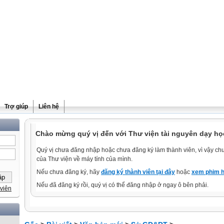
Trợ giúp
Liên hệ
Chào mừng quý vị đến với Thư viện tài nguyên dạy học
Quý vị chưa đăng nhập hoặc chưa đăng ký làm thành viên, vì vậy chưa
của Thư viện về máy tính của mình.
Nếu chưa đăng ký, hãy
đăng ký thành viên tại đây
hoặc
xem phim h
Nếu đã đăng ký rồi, quý vị có thể đăng nhập ở ngay ô bên phải.
viên