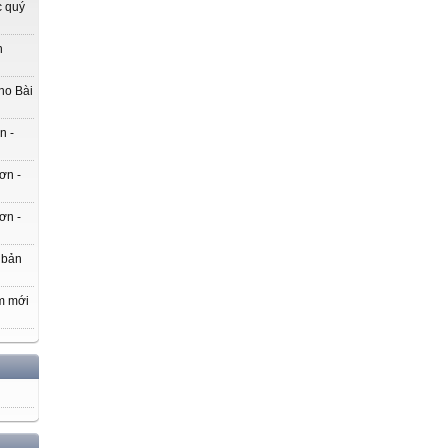
c quý
h
ho Bài
n -
ơn -
ơn -
 bản
m mới