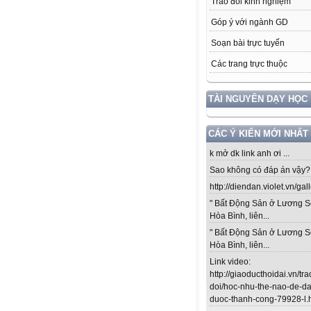
Trao đổi kinh nghiệm
Góp ý với ngành GD
Soạn bài trực tuyến
Các trang trực thuộc
TÀI NGUYÊN DẠY HỌC
CÁC Ý KIẾN MỚI NHẤT
k mở dk link anh ơi ...
Sao không có đáp án vậy? .
http://diendan.violet.vn/gal
" Bất Động Sản ở Lương S
Hòa Bình, liên...
" Bất Động Sản ở Lương S
Hòa Bình, liên...
Link video:
http://giaoducthoidai.vn/tra
doi/hoc-nhu-the-nao-de-da
duoc-thanh-cong-79928-l.ht