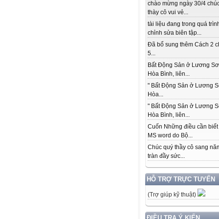
chào mừng ngày 30/4 chú
thày cô vui vẻ...
tài liệu đang trong quá trìn
chỉnh sửa biên tập...
Đã bổ sung thêm Cách 2 c
5...
Bất Động Sản ở Lương Sơ
Hòa Bình, liên...
" Bất Động Sản ở Lương S
Hòa...
" Bất Động Sản ở Lương S
Hòa Bình, liên...
Cuốn Những điều cần biết
MS word do Bộ...
Chúc quý thầy cô sang nă
tràn đầy sức...
HỖ TRỢ TRỰC TUYẾN
(Trợ giúp kỹ thuật)
ĐIỀU TRA Ý KIẾN