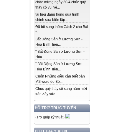
chào mừng ngày 30/4 chúc quý
thày cô vui vẻ...
tài liệu đang trong quá trình
chỉnh sửa biên tập...
Đã bổ sung thêm Cách 2 cho Bài
5...
Bất Động Sản ở Lương Sơn -
Hòa Bình, liên...
" Bất Động Sản ở Lương Sơn -
Hòa...
" Bất Động Sản ở Lương Sơn -
Hòa Bình, liên...
Cuốn Những điều cần biết bản
MS word do Bộ...
Chúc quý thầy cô sang năm mới
tràn đầy sức...
HỖ TRỢ TRỰC TUYẾN
(Trợ giúp kỹ thuật)
ĐIỀU TRA Ý KIẾN