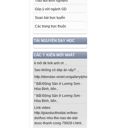
Trao đổi kinh nghiệm
Góp ý với ngành GD
Soạn bài trực tuyến
Các trang trực thuộc
TÀI NGUYÊN DẠY HỌC
CÁC Ý KIẾN MỚI NHẤT
k mở dk link anh ơi ...
Sao không có đáp án vậy? ...
http://diendan.violet.vn/gallery/photos/302...
" Bất Động Sản ở Lương Sơn -
Hòa Bình, liên...
" Bất Động Sản ở Lương Sơn -
Hòa Bình, liên...
Link video:
http://giaoducthoidai.vn/trao-
doi/hoc-nhu-the-nao-de-dat-
duoc-thanh-cong-79928-l.html...