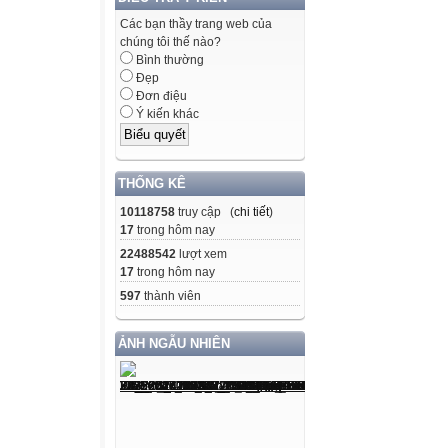
Các bạn thầy trang web của
chúng tôi thế nào?
Bình thường
Đẹp
Đơn điệu
Ý kiến khác
THỐNG KÊ
10118758
truy cập (
chi tiết
)
17
trong hôm nay
22488542
lượt xem
17
trong hôm nay
597
thành viên
ẢNH NGẪU NHIÊN