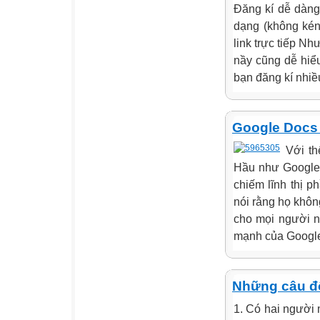
Đăng kí dễ dàng
dạng (không kén f
link trực tiếp N
nầy cũng dễ hiểu
bạn đăng kí nhiều
Google Docs -
Với th
Hầu như Google 
chiếm lĩnh thị p
nói rằng họ khô
cho mọi người nh
mạnh của Google 
Những câu đố
1. Có hai người 