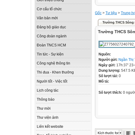
Giới thiệu chung
Cơ cấu tổ chức
Gốc
>
Tư liệu
>
Trung h
Văn bản mới
Trường THCS Sông
Đảng bộ giáo dục
Trường THCS Sôn
Công đoàn ngành
Đoàn TNCS HCM
Nguồn:
Tin tức - Sự kiện
Người gửi:
Ngần Thị
Công nghệ thông tin
Ngày gửi:
17h:37' 23
Dung lượng:
547.5 K
Thi đua - Khen thưởng
Số lượt tải:
0
Mô tả:
Người tốt - Việc tốt
Lịch công tác
Số lượt thích:
0 ngườ
Thông báo
Thư mời
Thư viện ảnh
Liên kết website
Kích thước font