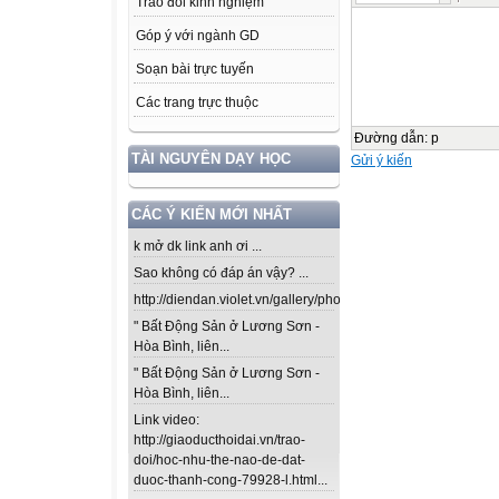
Trao đổi kinh nghiệm
Góp ý với ngành GD
Soạn bài trực tuyến
Các trang trực thuộc
Đường dẫn
:
p
TÀI NGUYÊN DẠY HỌC
Gửi ý kiến
CÁC Ý KIẾN MỚI NHẤT
k mở dk link anh ơi ...
Sao không có đáp án vậy? ...
http://diendan.violet.vn/gallery/photos/302...
" Bất Động Sản ở Lương Sơn -
Hòa Bình, liên...
" Bất Động Sản ở Lương Sơn -
Hòa Bình, liên...
Link video:
http://giaoducthoidai.vn/trao-
doi/hoc-nhu-the-nao-de-dat-
duoc-thanh-cong-79928-l.html...