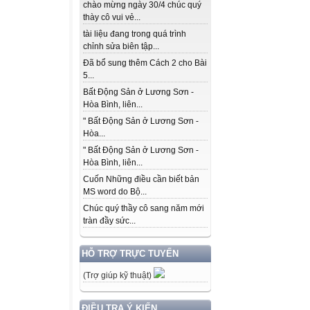
chào mừng ngày 30/4 chúc quý
thày cô vui vẻ...
tài liệu đang trong quá trình
chỉnh sửa biên tập...
Đã bổ sung thêm Cách 2 cho Bài
5...
Bất Động Sản ở Lương Sơn -
Hòa Bình, liên...
" Bất Động Sản ở Lương Sơn -
Hòa...
" Bất Động Sản ở Lương Sơn -
Hòa Bình, liên...
Cuốn Những điều cần biết bản
MS word do Bộ...
Chúc quý thầy cô sang năm mới
tràn đầy sức...
HỖ TRỢ TRỰC TUYẾN
(Trợ giúp kỹ thuật)
ĐIỀU TRA Ý KIẾN