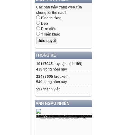
Các bạn thầy trang web của
chúng tôi thế nào?
Bình thường
Đẹp
Đơn điệu
Ý kiến khác
THỐNG KÊ
10117945
truy cập (
chi tiết
)
438
trong hôm nay
22487605
lượt xem
540
trong hôm nay
597
thành viên
ẢNH NGẪU NHIÊN