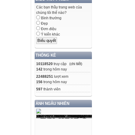
Các bạn thầy trang web của
chúng tôi thế nào?
Bình thường
Đẹp
Đơn điệu
Ý kiến khác
THỐNG KÊ
10118520
truy cập (
chi tiết
)
142
trong hôm nay
22488251
lượt xem
156
trong hôm nay
597
thành viên
ẢNH NGẪU NHIÊN