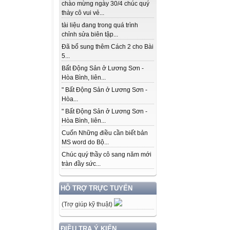
chào mừng ngày 30/4 chúc quý
thày cô vui vẻ...
tài liệu đang trong quá trình
chỉnh sửa biên tập...
Đã bổ sung thêm Cách 2 cho Bài
5...
Bất Động Sản ở Lương Sơn -
Hòa Bình, liên...
" Bất Động Sản ở Lương Sơn -
Hòa...
" Bất Động Sản ở Lương Sơn -
Hòa Bình, liên...
Cuốn Những điều cần biết bản
MS word do Bộ...
Chúc quý thầy cô sang năm mới
tràn đầy sức...
HỖ TRỢ TRỰC TUYẾN
(Trợ giúp kỹ thuật)
ĐIỀU TRA Ý KIẾN