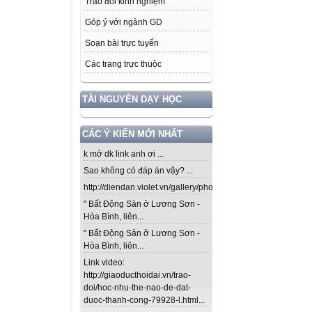
Trao đổi kinh nghiệm
Góp ý với ngành GD
Soạn bài trực tuyến
Các trang trực thuộc
TÀI NGUYÊN DẠY HỌC
CÁC Ý KIẾN MỚI NHẤT
k mở dk link anh ơi ...
Sao không có đáp án vậy? ...
http://diendan.violet.vn/gallery/photos/302...
" Bất Động Sản ở Lương Sơn -
Hòa Bình, liên...
" Bất Động Sản ở Lương Sơn -
Hòa Bình, liên...
Link video:
http://giaoducthoidai.vn/trao-
doi/hoc-nhu-the-nao-de-dat-
duoc-thanh-cong-79928-l.html...