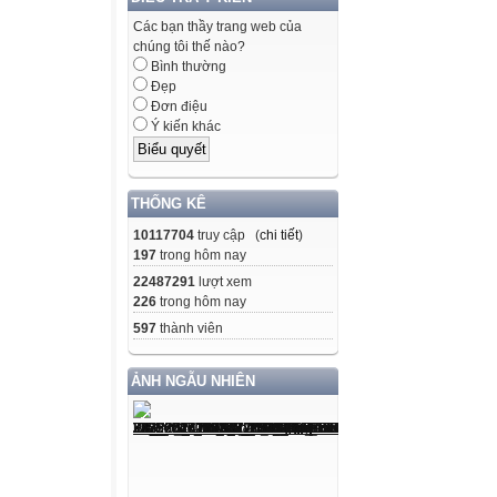
Các bạn thầy trang web của
chúng tôi thế nào?
Bình thường
Đẹp
Đơn điệu
Ý kiến khác
THỐNG KÊ
10117704
truy cập (
chi tiết
)
197
trong hôm nay
22487291
lượt xem
226
trong hôm nay
597
thành viên
ẢNH NGẪU NHIÊN