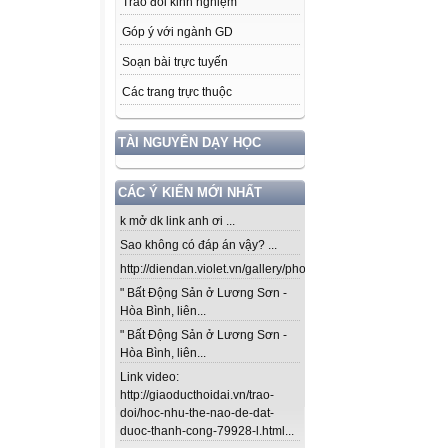
Trao đổi kinh nghiệm
Góp ý với ngành GD
Soạn bài trực tuyến
Các trang trực thuộc
TÀI NGUYÊN DẠY HỌC
CÁC Ý KIẾN MỚI NHẤT
k mở dk link anh ơi ...
Sao không có đáp án vậy? ...
http://diendan.violet.vn/gallery/photos/302...
" Bất Động Sản ở Lương Sơn -
Hòa Bình, liên...
" Bất Động Sản ở Lương Sơn -
Hòa Bình, liên...
Link video:
http://giaoducthoidai.vn/trao-
doi/hoc-nhu-the-nao-de-dat-
duoc-thanh-cong-79928-l.html...