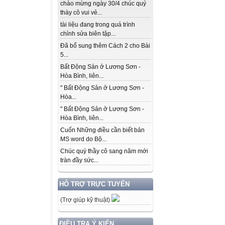
chào mừng ngày 30/4 chúc quý
thày cô vui vẻ...
tài liệu đang trong quá trình
chỉnh sửa biên tập...
Đã bổ sung thêm Cách 2 cho Bài
5...
Bất Động Sản ở Lương Sơn -
Hòa Bình, liên...
" Bất Động Sản ở Lương Sơn -
Hòa...
" Bất Động Sản ở Lương Sơn -
Hòa Bình, liên...
Cuốn Những điều cần biết bản
MS word do Bộ...
Chúc quý thầy cô sang năm mới
tràn đầy sức...
HỖ TRỢ TRỰC TUYẾN
(Trợ giúp kỹ thuật)
ĐIỀU TRA Ý KIẾN