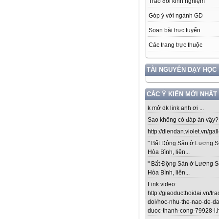
Trao đổi kinh nghiệm
Góp ý với ngành GD
Soạn bài trực tuyến
Các trang trực thuộc
TÀI NGUYÊN DẠY HỌC
CÁC Ý KIẾN MỚI NHẤT
k mở dk link anh ơi ...
Sao không có đáp án vậy? .
http://diendan.violet.vn/gal
" Bất Động Sản ở Lương S
Hòa Bình, liên...
" Bất Động Sản ở Lương S
Hòa Bình, liên...
Link video:
http://giaoducthoidai.vn/tra
doi/hoc-nhu-the-nao-de-da
duoc-thanh-cong-79928-l.ht