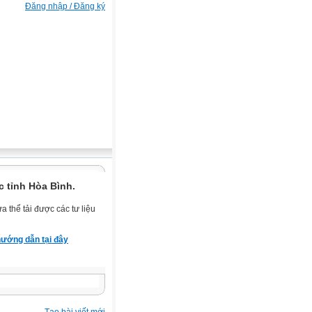
Đăng nhập / Đăng ký
 tỉnh Hòa Bình.
 thể tải được các tư liệu
ướng dẫn tại đây