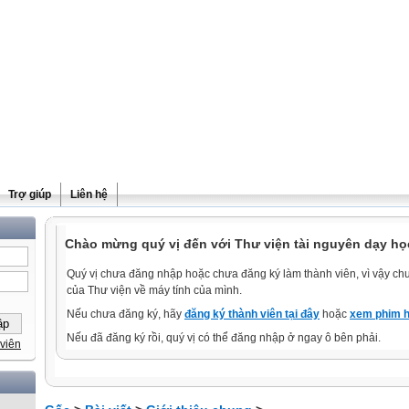
Trợ giúp
Liên hệ
Chào mừng quý vị đến với Thư viện tài nguyên dạy học
Quý vị chưa đăng nhập hoặc chưa đăng ký làm thành viên, vì vậy chưa
của Thư viện về máy tính của mình.
Nếu chưa đăng ký, hãy
đăng ký thành viên tại đây
hoặc
xem phim h
Nếu đã đăng ký rồi, quý vị có thể đăng nhập ở ngay ô bên phải.
viên