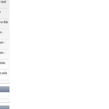
c quý
h
ho Bài
n -
ơn -
ơn -
 bản
m mới