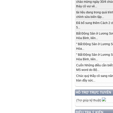
chào mừng ngày 30/4 chú
thày cô vui vẻ...
tài liệu đang trong quá trìn
chỉnh sửa biên tập...
Đã bổ sung thêm Cách 2 c
5...
Bất Động Sản ở Lương Sơ
Hòa Bình, liên...
" Bất Động Sản ở Lương S
Hòa...
" Bất Động Sản ở Lương S
Hòa Bình, liên...
Cuốn Những điều cần biết
MS word do Bộ...
Chúc quý thầy cô sang nă
tràn đầy sức...
HỖ TRỢ TRỰC TUYẾN
(Trợ giúp kỹ thuật)
ĐIỀU TRA Ý KIẾN