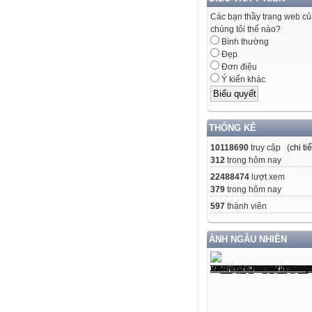
Các bạn thầy trang web c
chúng tôi thế nào?
Bình thường
Đẹp
Đơn điệu
Ý kiến khác
THỐNG KÊ
10118690
truy cập (
chi tiế
312
trong hôm nay
22488474
lượt xem
379
trong hôm nay
597
thành viên
ẢNH NGẪU NHIÊN