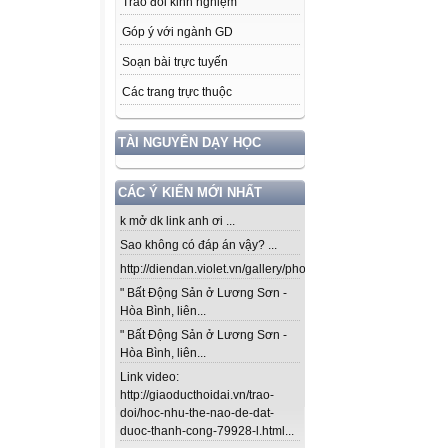
Trao đổi kinh nghiệm
Góp ý với ngành GD
Soạn bài trực tuyến
Các trang trực thuộc
TÀI NGUYÊN DẠY HỌC
CÁC Ý KIẾN MỚI NHẤT
k mở dk link anh ơi ...
Sao không có đáp án vậy? ...
http://diendan.violet.vn/gallery/photos/302...
" Bất Động Sản ở Lương Sơn -
Hòa Bình, liên...
" Bất Động Sản ở Lương Sơn -
Hòa Bình, liên...
Link video:
http://giaoducthoidai.vn/trao-
doi/hoc-nhu-the-nao-de-dat-
duoc-thanh-cong-79928-l.html...