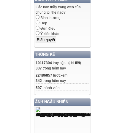
Các bạn thầy trang web của
chúng tôi thế nào?
Bình thường
Đẹp
Đơn điệu
Ý kiến khác
THỐNG KÊ
10117304
truy cập (
chi tiết
)
337
trong hôm nay
22486857
lượt xem
342
trong hôm nay
597
thành viên
ẢNH NGẪU NHIÊN