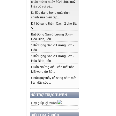
chào mừng ngày 30/4 chúc quý
thày cô vui vẻ...
tài liệu đang trong quá trình
chỉnh sửa biên tập...
Đã bổ sung thêm Cách 2 cho Bài
5...
Bất Động Sản ở Lương Sơn -
Hòa Bình, liên...
" Bất Động Sản ở Lương Sơn -
Hòa...
" Bất Động Sản ở Lương Sơn -
Hòa Bình, liên...
Cuốn Những điều cần biết bản
MS word do Bộ...
Chúc quý thầy cô sang năm mới
tràn đầy sức...
HỖ TRỢ TRỰC TUYẾN
(Trợ giúp kỹ thuật)
ĐIỀU TRA Ý KIẾN