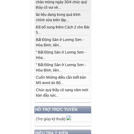
chào mừng ngày 30/4 chúc quý
thày cô vui vẻ...
tài liệu đang trong quá trình
chỉnh sửa biên tập...
Đã bổ sung thêm Cách 2 cho Bài
5...
Bất Động Sản ở Lương Sơn -
Hòa Bình, liên...
" Bất Động Sản ở Lương Sơn -
Hòa...
" Bất Động Sản ở Lương Sơn -
Hòa Bình, liên...
Cuốn Những điều cần biết bản
MS word do Bộ...
Chúc quý thầy cô sang năm mới
tràn đầy sức...
HỖ TRỢ TRỰC TUYẾN
(Trợ giúp kỹ thuật)
ĐIỀU TRA Ý KIẾN