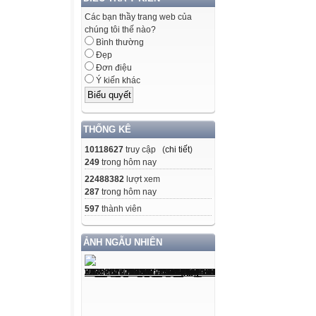
Các bạn thầy trang web của
chúng tôi thế nào?
Bình thường
Đẹp
Đơn điệu
Ý kiến khác
THỐNG KÊ
10118627
truy cập (
chi tiết
)
249
trong hôm nay
22488382
lượt xem
287
trong hôm nay
597
thành viên
ẢNH NGẪU NHIÊN