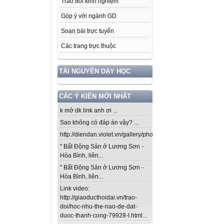
Trao đổi kinh nghiệm
Góp ý với ngành GD
Soạn bài trực tuyến
Các trang trực thuộc
TÀI NGUYÊN DẠY HỌC
CÁC Ý KIẾN MỚI NHẤT
k mở dk link anh ơi ...
Sao không có đáp án vậy? ...
http://diendan.violet.vn/gallery/photos/302...
" Bất Động Sản ở Lương Sơn -
Hòa Bình, liên...
" Bất Động Sản ở Lương Sơn -
Hòa Bình, liên...
Link video:
http://giaoducthoidai.vn/trao-
doi/hoc-nhu-the-nao-de-dat-
duoc-thanh-cong-79928-l.html...