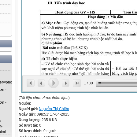
..
lery/photos/302...
1
/
30
ơn -
(
Tài liệu chưa được thẩm định
)
ơn -
Nguồn:
Người gửi:
Nguyễn Thị Chiền
Ngày gửi:
09h:51' 17-04-2025
Dung lượng:
235.8 KB
o-
Số lượt tải:
0
t-
Số lượt thích:
0 người
ml...