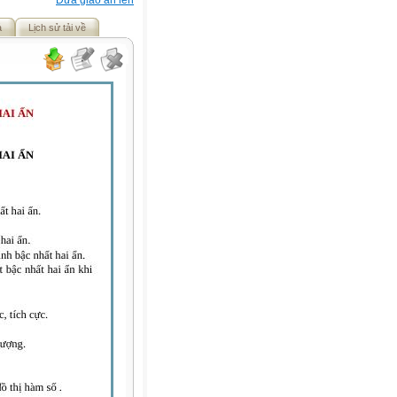
Đưa giáo án lên
ả
Lịch sử tải về