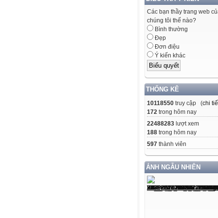
Các bạn thầy trang web c
chúng tôi thế nào?
Bình thường
Đẹp
Đơn điệu
Ý kiến khác
THỐNG KÊ
10118550
truy cập (
chi tiế
172
trong hôm nay
22488283
lượt xem
188
trong hôm nay
597
thành viên
ẢNH NGẪU NHIÊN