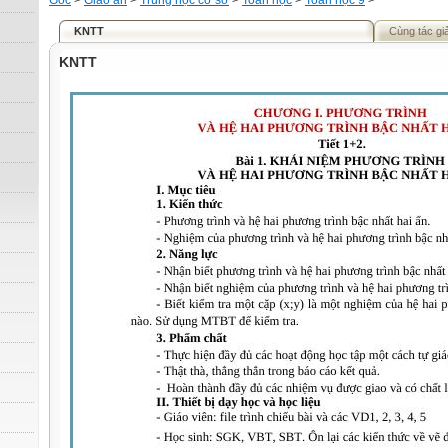
Gốc
>
Giáo án
>
Trung học cơ sở
>
Toán học
>
Toán học 9
>
KNTT
Cùng tác gi
KNTT