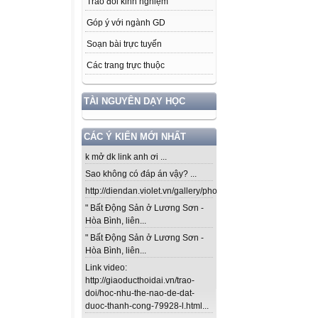
Trao đổi kinh nghiệm
Góp ý với ngành GD
Soạn bài trực tuyến
Các trang trực thuộc
TÀI NGUYÊN DẠY HỌC
CÁC Ý KIẾN MỚI NHẤT
k mở dk link anh ơi ...
Sao không có đáp án vậy? ...
http://diendan.violet.vn/gallery/photos/302...
" Bất Động Sản ở Lương Sơn -
Hòa Bình, liên...
" Bất Động Sản ở Lương Sơn -
Hòa Bình, liên...
Link video:
http://giaoducthoidai.vn/trao-
doi/hoc-nhu-the-nao-de-dat-
duoc-thanh-cong-79928-l.html...