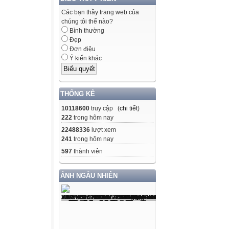
Các bạn thầy trang web của
chúng tôi thế nào?
Bình thường
Đẹp
Đơn điệu
Ý kiến khác
THỐNG KÊ
10118600
truy cập (
chi tiết
)
222
trong hôm nay
22488336
lượt xem
241
trong hôm nay
597
thành viên
ẢNH NGẪU NHIÊN