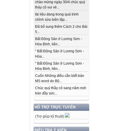
chào mừng ngày 30/4 chúc quý
thày cô vui vẻ...
tài liệu đang trong quá trình
chỉnh sửa biên tập...
Đã bổ sung thêm Cách 2 cho Bài
5...
Bất Động Sản ở Lương Sơn -
Hòa Bình, liên...
" Bất Động Sản ở Lương Sơn -
Hòa...
" Bất Động Sản ở Lương Sơn -
Hòa Bình, liên...
Cuốn Những điều cần biết bản
MS word do Bộ...
Chúc quý thầy cô sang năm mới
tràn đầy sức...
HỖ TRỢ TRỰC TUYẾN
(Trợ giúp kỹ thuật)
ĐIỀU TRA Ý KIẾN