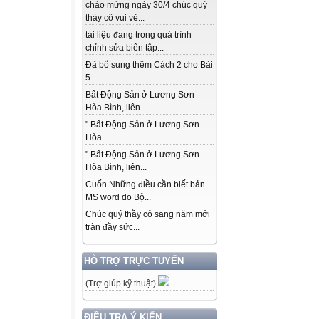
chào mừng ngày 30/4 chúc quý
thày cô vui vẻ...
tài liệu đang trong quá trình
chỉnh sửa biên tập...
Đã bổ sung thêm Cách 2 cho Bài
5...
Bất Động Sản ở Lương Sơn -
Hòa Bình, liên...
" Bất Động Sản ở Lương Sơn -
Hòa...
" Bất Động Sản ở Lương Sơn -
Hòa Bình, liên...
Cuốn Những điều cần biết bản
MS word do Bộ...
Chúc quý thầy cô sang năm mới
tràn đầy sức...
HỖ TRỢ TRỰC TUYẾN
(Trợ giúp kỹ thuật)
ĐIỀU TRA Ý KIẾN