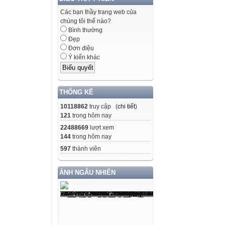
Các bạn thầy trang web của
chúng tôi thế nào?
Bình thường
Đẹp
Đơn điệu
Ý kiến khác
THỐNG KÊ
10118862
truy cập (
chi tiết
)
121
trong hôm nay
22488669
lượt xem
144
trong hôm nay
597
thành viên
ẢNH NGẪU NHIÊN