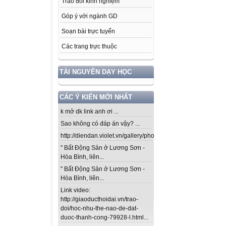
Trao đổi kinh nghiệm
Góp ý với ngành GD
Soạn bài trực tuyến
Các trang trực thuộc
TÀI NGUYÊN DẠY HỌC
CÁC Ý KIẾN MỚI NHẤT
k mở dk link anh ơi ...
Sao không có đáp án vậy? ...
http://diendan.violet.vn/gallery/photos/302...
" Bất Động Sản ở Lương Sơn -
Hòa Bình, liên...
" Bất Động Sản ở Lương Sơn -
Hòa Bình, liên...
Link video:
http://giaoducthoidai.vn/trao-
doi/hoc-nhu-the-nao-de-dat-
duoc-thanh-cong-79928-l.html...