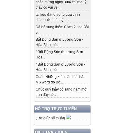
chào mừng ngày 30/4 chúc quý
thày cô vui vẻ...
tài liệu đang trong quá trình
chỉnh sửa biên tập...
Đã bổ sung thêm Cách 2 cho Bài
5...
Bất Động Sản ở Lương Sơn -
Hòa Bình, liên...
" Bất Động Sản ở Lương Sơn -
Hòa...
" Bất Động Sản ở Lương Sơn -
Hòa Bình, liên...
Cuốn Những điều cần biết bản
MS word do Bộ...
Chúc quý thầy cô sang năm mới
tràn đầy sức...
HỖ TRỢ TRỰC TUYẾN
(Trợ giúp kỹ thuật)
ĐIỀU TRA Ý KIẾN