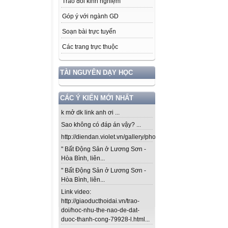
Trao đổi kinh nghiệm
Góp ý với ngành GD
Soạn bài trực tuyến
Các trang trực thuộc
TÀI NGUYÊN DẠY HỌC
CÁC Ý KIẾN MỚI NHẤT
k mở dk link anh ơi ...
Sao không có đáp án vậy? ...
http://diendan.violet.vn/gallery/photos/302...
" Bất Động Sản ở Lương Sơn -
Hòa Bình, liên...
" Bất Động Sản ở Lương Sơn -
Hòa Bình, liên...
Link video:
http://giaoducthoidai.vn/trao-
doi/hoc-nhu-the-nao-de-dat-
duoc-thanh-cong-79928-l.html...