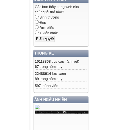
Các bạn thầy trang web của
chúng tôi thế nào?
Bình thường
Đẹp
Đơn điệu
Ý kiến khác
THỐNG KÊ
10118808
truy cập (
chi tiết
)
67
trong hôm nay
22488614
lượt xem
89
trong hôm nay
597
thành viên
ẢNH NGẪU NHIÊN