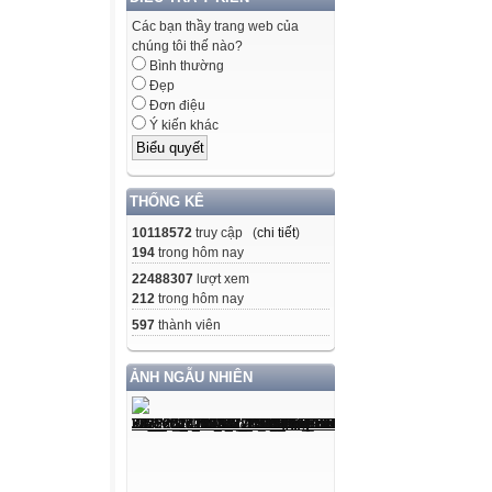
Các bạn thầy trang web của
chúng tôi thế nào?
Bình thường
Đẹp
Đơn điệu
Ý kiến khác
THỐNG KÊ
10118572
truy cập (
chi tiết
)
194
trong hôm nay
22488307
lượt xem
212
trong hôm nay
597
thành viên
ẢNH NGẪU NHIÊN