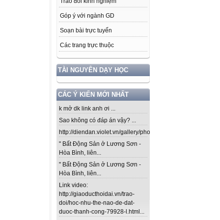
Trao đổi kinh nghiệm
Góp ý với ngành GD
Soạn bài trực tuyến
Các trang trực thuộc
TÀI NGUYÊN DẠY HỌC
CÁC Ý KIẾN MỚI NHẤT
k mở dk link anh ơi ...
Sao không có đáp án vậy? ...
http://diendan.violet.vn/gallery/photos/302...
" Bất Động Sản ở Lương Sơn -
Hòa Bình, liên...
" Bất Động Sản ở Lương Sơn -
Hòa Bình, liên...
Link video:
http://giaoducthoidai.vn/trao-
doi/hoc-nhu-the-nao-de-dat-
duoc-thanh-cong-79928-l.html...