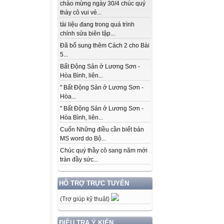
chào mừng ngày 30/4 chúc quý
thày cô vui vẻ...
tài liệu đang trong quá trình
chỉnh sửa biên tập...
Đã bổ sung thêm Cách 2 cho Bài
5...
Bất Động Sản ở Lương Sơn -
Hòa Bình, liên...
" Bất Động Sản ở Lương Sơn -
Hòa...
" Bất Động Sản ở Lương Sơn -
Hòa Bình, liên...
Cuốn Những điều cần biết bản
MS word do Bộ...
Chúc quý thầy cô sang năm mới
tràn đầy sức...
HỖ TRỢ TRỰC TUYẾN
(Trợ giúp kỹ thuật)
ĐIỀU TRA Ý KIẾN