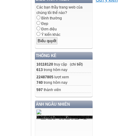
cho phù hợp
từng HPT
Các bạn thầy trang web của
chúng tôi thế nào?
- Biết biến đổi 
Bình thường
hệ số là số
Đẹp
nguyên cho đơn 
Đơn điệu
Ý kiến khác
- Vận dụng kiến
bài toán có
nội dung hoá họ
THỐNG KÊ
- Sử dụng máy t
10118120
truy cập (
chi tiết
)
3. Phẩm chất
613
trong hôm nay
- Tích cực phát 
22487805
lượt xem
- Có ý thức tích 
740
trong hôm nay
II. THIẾT BỊ D
597
thành viên
– Giáo viên: Giá
– Học sinh: SGK,
ẢNH NGẪU NHIÊN
III. TIẾN TRÌN
Hoạt động của 
Tiến trình nội d
1. Hoạt động 1: