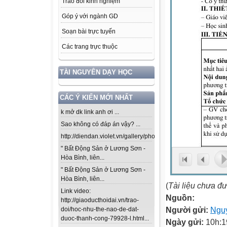
Trao đổi kinh nghiệm
Góp ý với ngành GD
Soạn bài trực tuyến
Các trang trực thuộc
TÀI NGUYÊN DẠY HỌC
CÁC Ý KIẾN MỚI NHẤT
k mở dk link anh ơi ...
Sao không có đáp án vậy? ...
http://diendan.violet.vn/gallery/photos/302...
" Bất Động Sản ở Lương Sơn -
Hòa Bình, liên...
" Bất Động Sản ở Lương Sơn -
Hòa Bình, liên...
(
Tài liệu chưa đ
Link video:
Nguồn:
http://giaoducthoidai.vn/trao-
Người gửi:
Nguy
doi/hoc-nhu-the-nao-de-dat-
duoc-thanh-cong-79928-l.html...
Ngày gửi:
10h:1