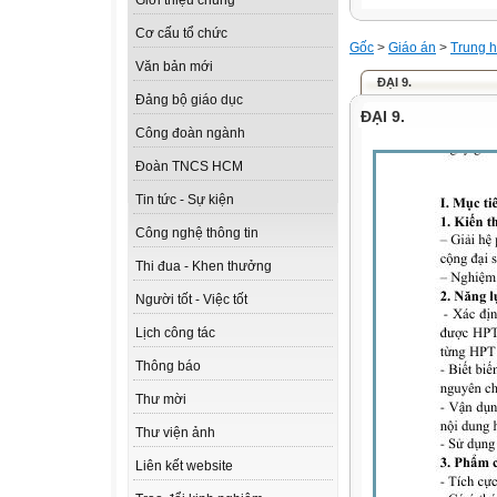
Giới thiệu chung
Cơ cấu tổ chức
Gốc
>
Giáo án
>
Trung h
Văn bản mới
ĐẠI 9.
Đảng bộ giáo dục
ĐẠI 9.
Công đoàn ngành
Đoàn TNCS HCM
Tin tức - Sự kiện
Công nghệ thông tin
Thi đua - Khen thưởng
Người tốt - Việc tốt
Lịch công tác
Thông báo
Thư mời
Thư viện ảnh
Liên kết website