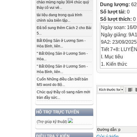
chào mừng ngày 30/4 chúc quý
Dung lượng:
62
thày cô vui vẻ...
Số lượt tải:
0
tài liệu đang trong quá trình
Số lượt thích:
0
chỉnh sửa biên tập...
Ngày soạn: 16/0
Đã bổ sung thêm Cách 2 cho Bài
5...
Ngày giảng: 9A1
Bất Động Sản ở Lương Sơn -
9A2: 23/09/2025
Hòa Bình, liên...
Tiết 7+8: LUY
" Bất Động Sản ở Lương Sơn -
I. Mục tiêu
Hòa...
1. Kiến thức
" Bất Động Sản ở Lương Sơn -
– Giải hệ phươn
Hòa Bình, liên...
phương pháp
Cuốn Những điều cần biết bản
MS word do Bộ...
cộng đại số.
Kích thước font
Chúc quý thầy cô sang năm mới
– Nghiệm của hệ
tràn đầy sức...
tay.
2. Năng lực
HỖ TRỢ TRỰC TUYẾN
- Xác định hệ số
(Trợ giúp kỹ thuật)
(HPT), giải
được HPT bằng 
Đường dẫn
:
p
Gửi ý kiến
ĐIỀU TRA Ý KIẾN