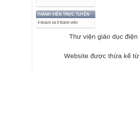
Mục tiêu: Hệ thố
trình bậc
THÀNH VIÊN TRỰC TUYẾN
nhất hai ẩn.
4 khách và 0 thành viên
Nội dung: HS ph
hệ hai
Thư viện giáo dục điện 
phương trình bậc
Sản phẩm: Câu t
Website được thừa kế t
Tổ chức hoạt độ
– GV cho HS nhắ
phương trình bậ
thế và phương p
của GV
khi sử dụng các
Hoạt động 2: Ôn 
Mục tiêu: Củng c
Nội dung: HS thự
Sản phẩm: Lời g
Tổ chức thực hi