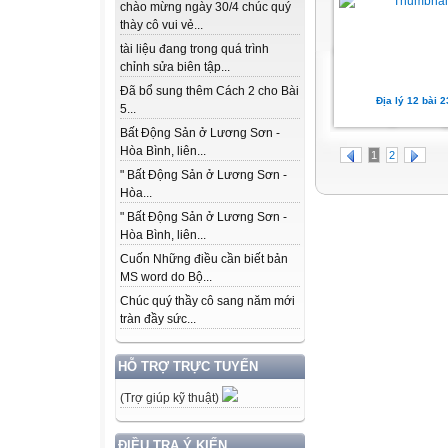
chào mừng ngày 30/4 chúc quý
thày cô vui vẻ...
tài liệu đang trong quá trình
chỉnh sửa biên tập...
Đã bổ sung thêm Cách 2 cho Bài
Địa lý 12 bài 2
5...
Bất Động Sản ở Lương Sơn -
Hòa Bình, liên...
1
2
" Bất Động Sản ở Lương Sơn -
Hòa...
" Bất Động Sản ở Lương Sơn -
Hòa Bình, liên...
Cuốn Những điều cần biết bản
MS word do Bộ...
Chúc quý thầy cô sang năm mới
tràn đầy sức...
HỖ TRỢ TRỰC TUYẾN
(Trợ giúp kỹ thuật)
ĐIỀU TRA Ý KIẾN