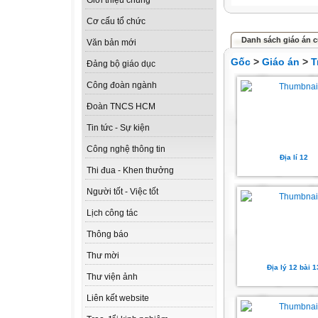
Giới thiệu chung
Cơ cấu tổ chức
Danh sách giáo án củ
Văn bản mới
Gốc
>
Giáo án
>
T
Đảng bộ giáo dục
Công đoàn ngành
Đoàn TNCS HCM
Tin tức - Sự kiện
Công nghệ thông tin
Địa lí 12
Thi đua - Khen thưởng
Người tốt - Việc tốt
Lịch công tác
Thông báo
Thư mời
Địa lý 12 bài 1
Thư viện ảnh
Liên kết website