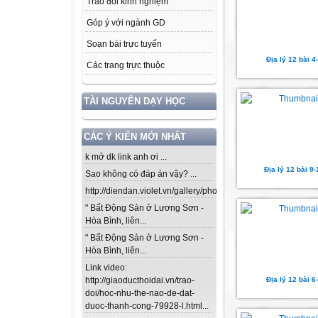
Trao đổi kinh nghiệm
Góp ý với ngành GD
Soạn bài trực tuyến
Địa lý 12 bài 4
Các trang trực thuộc
TÀI NGUYÊN DẠY HỌC
CÁC Ý KIẾN MỚI NHẤT
k mở dk link anh ơi ...
Địa lý 12 bài 9-
Sao không có đáp án vậy? ...
http://diendan.violet.vn/gallery/photos/302...
" Bất Động Sản ở Lương Sơn -
Hòa Bình, liên...
" Bất Động Sản ở Lương Sơn -
Hòa Bình, liên...
Link video:
Địa lý 12 bài 6
http://giaoducthoidai.vn/trao-
doi/hoc-nhu-the-nao-de-dat-
duoc-thanh-cong-79928-l.html...