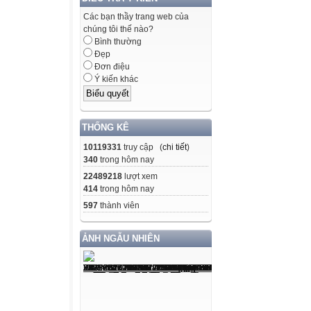
Các bạn thầy trang web của
chúng tôi thế nào?
Bình thường
Đẹp
Đơn điệu
Ý kiến khác
THỐNG KÊ
10119331
truy cập (
chi tiết
)
340
trong hôm nay
22489218
lượt xem
414
trong hôm nay
597
thành viên
ẢNH NGẪU NHIÊN