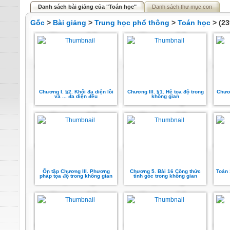
Danh sách bài giảng của "Toán học"
Danh sách thư mục con
Gốc
>
Bài giảng
>
Trung học phổ thông
>
Toán học
> (23
Chương I. §2. Khối đa diện lồi
Chương III. §1. Hệ tọa độ trong
Chươn
và ... đa diện đều
không gian
Ôn tập Chương III. Phương
Chương 5. Bài 16 Công thức
Toán 
pháp tọa độ trong không gian
tính góc trong không gian