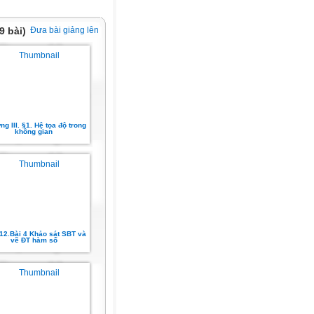
9 bài)
Đưa bài giảng lên
g III. §1. Hệ tọa độ trong
không gian
12.Bài 4 Khảo sát SBT và
vẽ ĐT hàm số