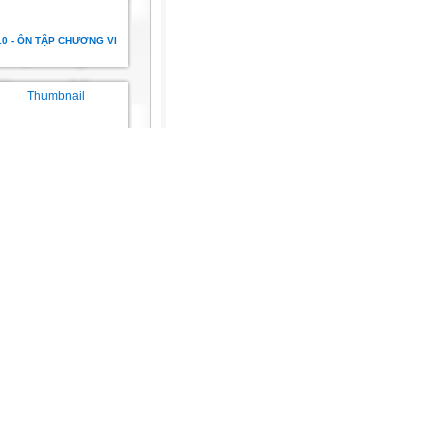
10 - ÔN TẬP CHƯƠNG VI
ng dụng của tích phân
ng I. §1. Sự đồng biến,
ghịch biến của hàm số