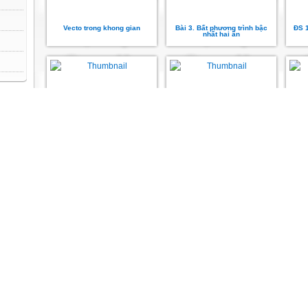
Vecto trong khong gian
Bài 3. Bất phương trình bậc
ĐS 
nhất hai ẩn
Chương IV. §3. Phép chia số
Chương III. §3. Ứng dụng của
ứ
phức
tích phân trong hình học
..
lery/photos/302...
ơn -
ơn -
Chương I. Bài đọc thêm: Tính
Chương I. §1. Sự đồng biến,
Chươ
chất đơn ... của hàm số
nghịch biến của hàm số
n
o-
t-
ml...