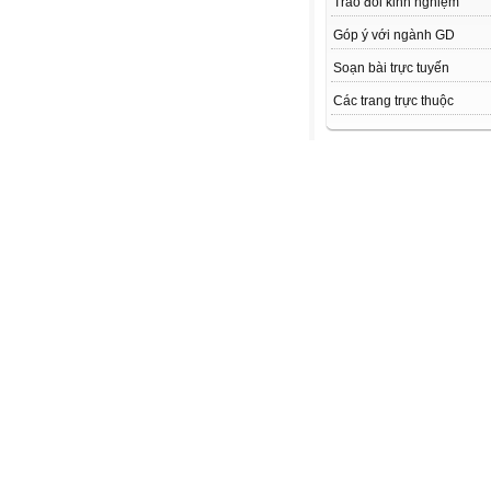
Trao đổi kinh nghiệm
Góp ý với ngành GD
Soạn bài trực tuyến
Các trang trực thuộc
TÀI NGUYÊN DẠY HỌC
CÁC Ý KIẾN MỚI NHẤT
k mở dk link anh ơi ...
Sao không có đáp án vậy? .
http://diendan.violet.vn/gal
" Bất Động Sản ở Lương S
Hòa Bình, liên...
" Bất Động Sản ở Lương S
Hòa Bình, liên...
Link video:
http://giaoducthoidai.vn/tra
doi/hoc-nhu-the-nao-de-da
duoc-thanh-cong-79928-l.ht