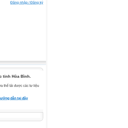
Đăng nhập / Đăng ký
 tỉnh Hòa Bình.
 thể tải được các tư liệu
ướng dẫn tại đây