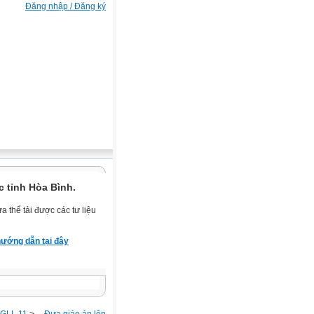
Đăng nhập / Đăng ký
 tỉnh Hòa Bình.
 thể tải được các tư liệu
ướng dẫn tại đây