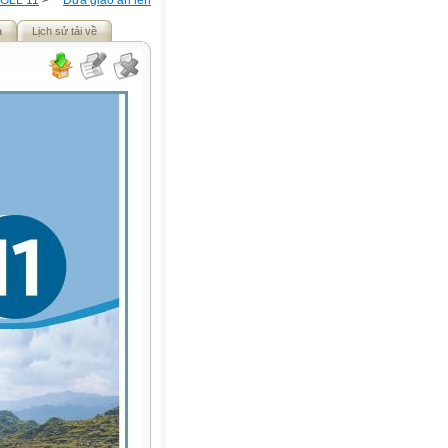
GLL 11
>
Đưa giáo án lên
ả
Lịch sử tải về