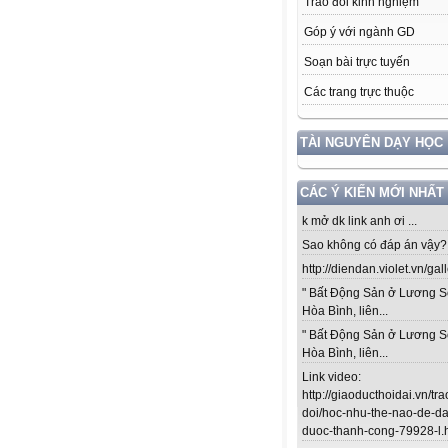
Trao đổi kinh nghiệm
Góp ý với ngành GD
Soạn bài trực tuyến
Các trang trực thuộc
TÀI NGUYÊN DẠY HỌC
CÁC Ý KIẾN MỚI NHẤT
k mở dk link anh ơi ...
Sao không có đáp án vậy? .
http://diendan.violet.vn/gal
" Bất Động Sản ở Lương S
Hòa Bình, liên...
" Bất Động Sản ở Lương S
Hòa Bình, liên...
Link video:
http://giaoducthoidai.vn/tra
doi/hoc-nhu-the-nao-de-da
duoc-thanh-cong-79928-l.ht