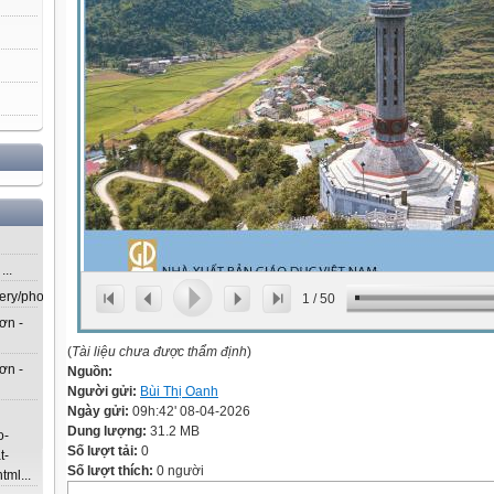
..
lery/photos/302...
1
/
50
ơn -
(
Tài liệu chưa được thẩm định
)
ơn -
Nguồn:
Người gửi:
Bùi Thị Oanh
Ngày gửi:
09h:42' 08-04-2026
Dung lượng:
31.2 MB
o-
Số lượt tải:
0
t-
Số lượt thích:
0 người
ml...