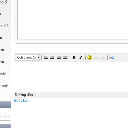
c quý
h
ho Bài
n -
ơn -
Kích thước font
ơn -
 bản
m mới
Đường dẫn
:
p
Gửi ý kiến