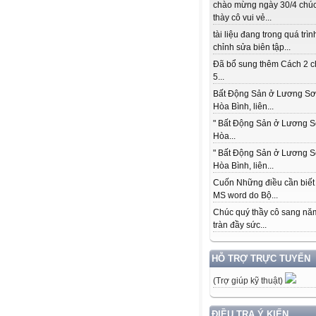
chào mừng ngày 30/4 chú
thày cô vui vẻ...
tài liệu đang trong quá trìn
chỉnh sửa biên tập...
Đã bổ sung thêm Cách 2 c
5...
Bất Động Sản ở Lương Sơ
Hòa Bình, liên...
" Bất Động Sản ở Lương S
Hòa...
" Bất Động Sản ở Lương S
Hòa Bình, liên...
Cuốn Những điều cần biết
MS word do Bộ...
Chúc quý thầy cô sang nă
tràn đầy sức...
HỖ TRỢ TRỰC TUYẾN
(Trợ giúp kỹ thuật)
ĐIỀU TRA Ý KIẾN