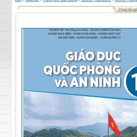
Gốc
>
Giáo án
>
Trung học phổ thông
>
GDCD - GDNGLL
>
GDCD - GDN
Cùng tác gi