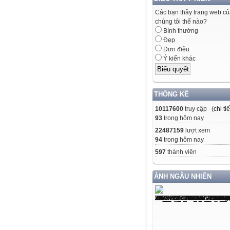
Các bạn thầy trang web c
chúng tôi thế nào?
Bình thường
Đẹp
Đơn điệu
Ý kiến khác
THỐNG KÊ
10117600
truy cập (
chi tiế
93
trong hôm nay
22487159
lượt xem
94
trong hôm nay
597
thành viên
ẢNH NGẪU NHIÊN