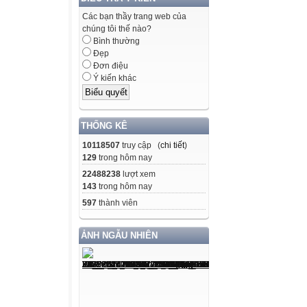
Các bạn thầy trang web của
chúng tôi thế nào?
Bình thường
Đẹp
Đơn điệu
Ý kiến khác
THỐNG KÊ
10118507
truy cập (
chi tiết
)
129
trong hôm nay
22488238
lượt xem
143
trong hôm nay
597
thành viên
ẢNH NGẪU NHIÊN