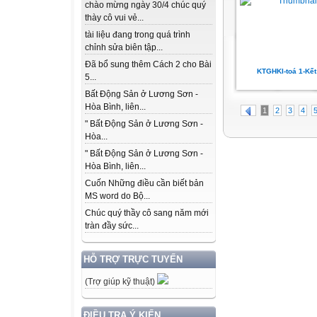
chào mừng ngày 30/4 chúc quý
thày cô vui vẻ...
tài liệu đang trong quá trình
chỉnh sửa biên tập...
Đã bổ sung thêm Cách 2 cho Bài
KTGHKI-toá 1-Kết
5...
Bất Động Sản ở Lương Sơn -
Hòa Bình, liên...
1
2
3
4
" Bất Động Sản ở Lương Sơn -
Hòa...
" Bất Động Sản ở Lương Sơn -
Hòa Bình, liên...
Cuốn Những điều cần biết bản
MS word do Bộ...
Chúc quý thầy cô sang năm mới
tràn đầy sức...
HỖ TRỢ TRỰC TUYẾN
(Trợ giúp kỹ thuật)
ĐIỀU TRA Ý KIẾN