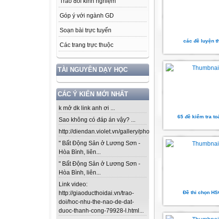
Trao đổi kinh nghiệm
Góp ý với ngành GD
Soạn bài trực tuyến
các đề luyện t
Các trang trực thuộc
TÀI NGUYÊN DẠY HỌC
CÁC Ý KIẾN MỚI NHẤT
k mở dk link anh ơi ...
65 đề kiểm tra to
Sao không có đáp án vậy? ...
http://diendan.violet.vn/gallery/photos/302...
" Bất Động Sản ở Lương Sơn -
Hòa Bình, liên...
" Bất Động Sản ở Lương Sơn -
Hòa Bình, liên...
Link video:
Đề thi chọn H
http://giaoducthoidai.vn/trao-
doi/hoc-nhu-the-nao-de-dat-
duoc-thanh-cong-79928-l.html...